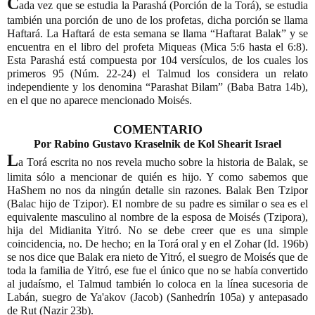
C
ada vez que se estudia la Parashá (Porción de la Torá), se estudia 
también una porción de uno de los profetas, dicha porción se llama 
Haftará. La Haftará de esta semana se llama “Haftarat Balak” y se 
encuentra en el libro del profeta Miqueas (Mica 5:6 hasta el 6:8). 
Esta Parashá está compuesta por 104 versículos, de los cuales los 
primeros 95 (Núm. 22-24) el Talmud los considera un relato 
independiente y los denomina “Parashat Bilam” (Baba Batra 14b), 
en el que no aparece mencionado Moisés.
COMENTARIO
Por Rabino Gustavo Kraselnik de Kol Shearit Israel
L
a Torá escrita no nos revela mucho sobre la historia de Balak, se 
limita sólo a mencionar de quién es hijo. Y como sabemos que 
HaShem no nos da ningún detalle sin razones. Balak Ben Tzipor 
(Balac hijo de Tzipor). El nombre de su padre es similar o sea es el 
equivalente masculino al nombre de la esposa de Moisés (Tzipora), 
hija del Midianita Yitró. No se debe creer que es una simple 
coincidencia, no. De hecho; en la Torá oral y en el Zohar (Id. 196b) 
se nos dice que Balak era nieto de Yitró, el suegro de Moisés que de 
toda la familia de Yitró, ese fue el único que no se había convertido 
al judaísmo, el Talmud también lo coloca en la línea sucesoria de 
Labán, suegro de Ya'akov (Jacob) (Sanhedrín 105a) y antepasado 
de Rut (Nazir 23b).