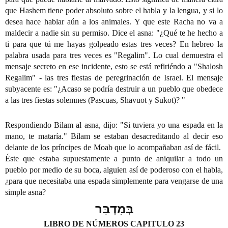
que Hashem tiene poder absoluto sobre el habla y la lengua, y si lo 
desea hace hablar aún a los animales. Y que este Racha no va a 
maldecir a nadie sin su permiso. Dice el asna: "¿Qué te he hecho a 
ti para que tú me hayas golpeado estas tres veces? En hebreo la 
palabra usada para tres veces es "Regalim". Lo cual demuestra el 
mensaje secreto en ese incidente, esto se está refiriéndo a "Shalosh 
Regalim" - las tres fiestas de peregrinación de Israel. El mensaje 
subyacente es: "¿Acaso se podría destruir a un pueblo que obedece 
a las tres fiestas solemnes (Pascuas, Shavuot y Sukot)? "
Respondiendo Bilam al asna, dijo: "Si tuviera yo una espada en la 
mano, te mataría." Bilam se estaban desacreditando al decir eso 
delante de los príncipes de Moab que lo acompañaban así de fácil.  
Éste que estaba supuestamente a punto de aniquilar a todo un 
pueblo por medio de su boca, alguien así de poderoso con el habla, 
¿para que necesitaba una espada simplemente para vengarse de una 
simple asna?
בְּמִדְבַּר
LIBRO DE NÚMEROS CAPITULO 23