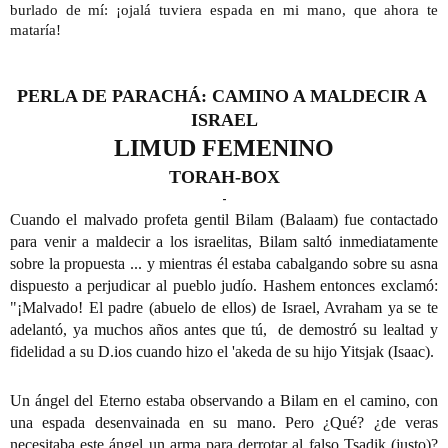
burlado de mí: ¡ojalá tuviera espada en mi mano, que ahora te 
mataría!
PERLA DE PARACHÁ: CAMINO A MALDECIR A 
ISRAEL
LIMUD FEMENINO
TORAH-BOX
-
Cuando el malvado profeta gentil Bilam (Balaam) fue contactado 
para venir a maldecir a los israelitas, Bilam saltó inmediatamente 
sobre la propuesta ... y mientras él estaba cabalgando sobre su asna 
dispuesto a perjudicar al pueblo judío. Hashem entonces exclamó: 
"¡Malvado! El padre (abuelo de ellos) de Israel, Avraham ya se te 
adelantó, ya muchos años antes que tú,  de demostró su lealtad y 
fidelidad a su D.ios cuando hizo el 'akeda de su hijo Yitsjak (Isaac).
Un ángel del Eterno estaba observando a Bilam en el camino, con 
una espada desenvainada en su mano. Pero ¿Qué? ¿de veras 
necesitaba este ángel un arma para derrotar al falso Tsadik (justo)? 