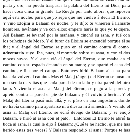
plata y oro, no puedo traspasar la palabra del Eterno mi Dios, para 
hacer cosa chica ni grande. Le Ruego por tanto ahora, que reposen 
aquí esta noche, para que yo sepa que me vuelve á decir El Eterno. 
Y vino
 Elojim
 a Balaam de noche, y le díjo: Si vinieren á llamarte 
hombres, levántate y ve con ellos: empero harás lo que yo te dijere. 
Así Balaam se levantó por la mañana, y cinchó su asna, y fué con 
los príncipes de Moab. Y el furor de Elojim se encendió porque él se 
iba; y el ángel del Eterno se puso en el camino contra él como  
adversario
 suyo. Iba, pues, él montado sobre su asna, y con él dos 
mozos suyos. Y el asna vió al ángel del Eterno, que estaba en el 
camino con su espada desnuda en su mano; y se apartó el asna del 
camino, é iba por el campo. Entonces hirió Balaam al asna para 
hacerla volver al camino. Mas el Malaj (ángel) del Eterno se puso en 
una senda de viñas que tenía pared de un lado y otra pared del otro 
lado. Y viendo el asna al Malaj del Eterno, se pegó á la pared, y 
apretó contra la pared el pie de Balaam: y él volvió á herirla. Y el 
Malaj del Eterno pasó más allá, y se púso en una angostura, donde 
no había camino para apartarse ni á diestra ni á siniestra. Y viendo el 
asna al Malaj del Eterno, se echó debajo de Balaam: y se enojó 
Balaam, é hirió al asna con el palo.   Entonces El Eterno le abrió la 
boca al asna, la cual le dijo á Balaam: ¿Qué te he hecho, que me has 
herido estas tres veces? Y Balaam respondió al asna: Porque te has 