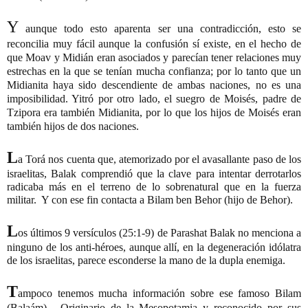
Y
aunque todo esto aparenta ser una contradicción, esto se 
reconcilia muy fácil aunque la confusión sí existe, en el hecho de 
que Moav y Midián eran asociados y parecían tener relaciones muy 
estrechas en la que se tenían mucha confianza; por lo tanto que un 
Midianita haya sido descendiente de ambas naciones, no es una 
imposibilidad. Yitró por otro lado, el suegro de Moisés, padre de 
Tzipora era también Midianita, por lo que los hijos de Moisés eran 
también hijos de dos naciones.
L
a Torá nos cuenta que, atemorizado por el avasallante paso de los 
israelitas, Balak comprendió que la clave para intentar derrotarlos 
radicaba más en el terreno de lo sobrenatural que en la fuerza 
militar.  Y con ese fin contacta a Bilam ben Behor (hijo de Behor).
L
os últimos 9 versículos (25:1-9) de Parashat Balak no menciona a 
ninguno de los anti-héroes, aunque allí, en la degeneración idólatra 
de los israelitas, parece esconderse la mano de la dupla enemiga.
T
ampoco tenemos mucha información sobre ese famoso Bilam 
(Balaám).  Originario de la Mesopotamia y reconocido por sus 