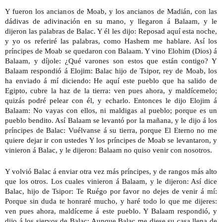
Y fueron los ancianos de Moab, y los ancianos de Madián, con las 
dádivas de adivinación en su mano, y llegaron á Balaam, y le 
dijeron las palabras de Balac. Y él les dijo: Reposad aquí esta noche, 
y yo os referiré las palabras, como Hashem me hablare. Así los 
príncipes de Moab se quedaron con Balaam. Y vino Elohim (Dios) á 
Balaam, y díjole: ¿Qué varones son estos que están contigo? Y 
Balaam respondió á Elojim: Balac hijo de Tsipor, rey de Moab, los 
ha enviado á mí diciendo: He aquí este pueblo que ha salido de 
Egipto, cubre la haz de la tierra: ven pues ahora, y maldícemelo; 
quizás podré pelear con él, y echarlo. Entonces le dijo Elojim á 
Balaam: No vayas con ellos, ni maldigas al pueblo; porque es un 
pueblo bendito. Así Balaam se levantó por la mañana, y le dijo á los 
príncipes de Balac: Vuélvanse á su tierra, porque El Eterno no me 
quiere dejar ir con ustedes Y los príncipes de Moab se levantaron, y 
vinieron á Balac, y le dijeron: Balaam no quiso venir con nosotros.
Y volvió Balac á enviar otra vez más príncipes, y de rangos más alto 
que los otros. Los cuales vinieron á Balaam, y le dijeron: Así dice 
Balac, hijo de Tsipor: Te Ruégo por favor no dejes de venir á mí: 
Porque sin duda te honraré mucho, y haré todo lo que me dijeres: 
ven pues ahora, maldíceme á este pueblo. Y Balaam respondió, y 
dijo á los siervos de Balac: Aunque Balac me diese su casa llena de 