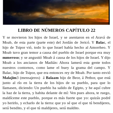
LIBRO DE NÚMEROS CAP
Í
TULO 22
Y se movieron los hijos de Israel, y se asentaron en el Aravá de 
Moab, de esta parte (parte este) del Jordán de Jericó. Y
 Balac
, el 
hijo de Tsipor vió, todo lo que Israel había hecho al Amorrheo. Y 
Moab tuvo gran temor a causa del pueblo de Israel porque era muy
numeroso
; y se angustió Moab á causa de los hijos de Israel. Y dijo 
Moab a los ancianos de Madián: Ahora lamerá esta gente todos 
nuestros contornos, como lame el buey la grama del campo. Y 
Balac, hijo de Tsipor, que era entonces rey de Moab. Por tanto envió
Malajim
3 (mensajeros)  á
 Balaam
 hijo de Beor, á Pethor, que está 
junto al río en la tierra de los hijos de su pueblo, para que lo 
llamasen, diciendo: Un pueblo ha salido de Egipto, y he aquí cubre 
la haz de la tierra, y habita delante de mí: Ven pues ahora, te ruego, 
maldíceme este pueblo, porque es más fuerte que yo: quizás podré 
yo herirlo, y echarlo de la tierra: que yo sé que el que tú bendijeres, 
será bendito, y el que tú maldijeres, será maldito.