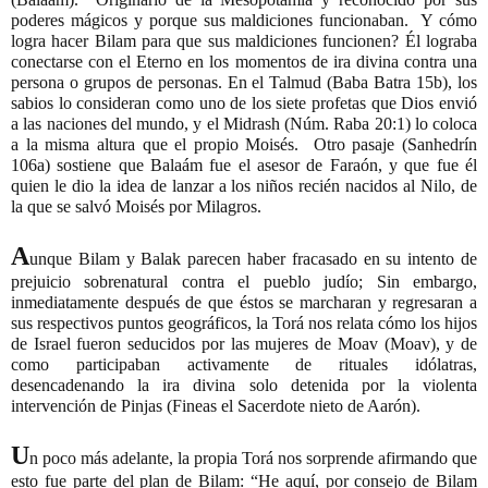
poderes mágicos y porque sus maldiciones funcionaban.  Y cómo 
logra hacer Bilam para que sus maldiciones funcionen? Él lograba 
conectarse con el Eterno en los momentos de ira divina contra una 
persona o grupos de personas. En el Talmud (Baba Batra 15b), los 
sabios lo consideran como uno de los siete profetas que Dios envió 
a las naciones del mundo, y el Midrash (Núm. Raba 20:1) lo coloca 
a la misma altura que el propio Moisés.  Otro pasaje (Sanhedrín 
106a) sostiene que Balaám fue el asesor de Faraón, y que fue él 
quien le dio la idea de lanzar a los niños recién nacidos al Nilo, de 
la que se salvó Moisés por Milagros.
A
unque Bilam y Balak parecen haber fracasado en su intento de 
prejuicio sobrenatural contra el pueblo judío; Sin embargo, 
inmediatamente después de que éstos se marcharan y regresaran a 
sus respectivos puntos geográficos, la Torá nos relata cómo los hijos 
de Israel fueron seducidos por las mujeres de Moav (Moav), y de 
como participaban activamente de rituales idólatras, 
desencadenando la ira divina solo detenida por la violenta 
intervención de Pinjas (Fineas el Sacerdote nieto de Aarón).
U
n poco más adelante, la propia Torá nos sorprende afirmando que 
esto fue parte del plan de Bilam: “He aquí, por consejo de Bilam 