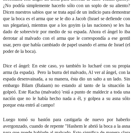
¿No podría simplemente hacerlo sólo con un soplo de su aliento? 
Dicen nuestros sabios que se trata aquí de un indicio para demostrar 
que la boca es el arma que se le dio a Jacob (Israel se defiende con 
sus plegarias), mientras que a los goyim (a las naciones) se les ha 
dado de sobrevivir por medio de su espada. Ahora el ángel lo iba 
derrotar al malvado con el arma que le correspondía a ese gentil 
usar, pero que había cambiado de papel usando el arma de Israel (el 
poder de la boca).
Dice el ángel: En este caso, yo también lo lucharé con su propia 
arma (la espada).  Pero la burra del malvado, Al ver al ángel, con la 
espada desenvainada, a su manera, ésta dio un salto a un lado. Sin 
embargo Bilam (Balaam) no estando al tanto de la situación la 
golpeó. Este Racha (malvado) 'está a punto de maldecir a toda una 
nación que no le había hecho nada a él, y golpea a su asna sólo 
porque esta entró al campo!
Luego tomó su bastón para castigarla de nuevo por haberlo 
avergonzado, cuando de repente "Hashem le abrió la boca a la asna 
para que puede hablarle al malvado. Esto significa de manera clara 