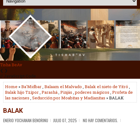
Profetas
❮
❯
// JavaScript Code
Home
»
Ba'Midbar
,
Balaam el Malvado
,
Balak el nieto de Yitró
,
Balak hijo Tzipor
,
Parashá
,
Pinjás
,
poderes mágicos
,
Profeta de
las naciones
,
Seducción por Moabitas y Madianitas
» BALAK
BALAK
ENERIO YOCHANAN BENORINU
JULIO 07, 2025
NO HAY COMENTARIOS.