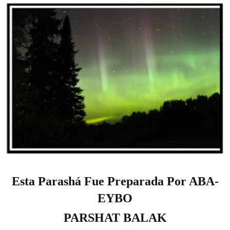
E
sta 
P
arashá 
F
ue
P
reparada
P
or
ABA-
EYBO
PARSHAT BALAK