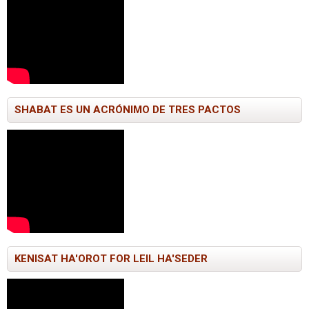
SHABAT ES UN ACRÓNIMO DE TRES PACTOS
KENISAT HA'OROT FOR LEIL HA'SEDER