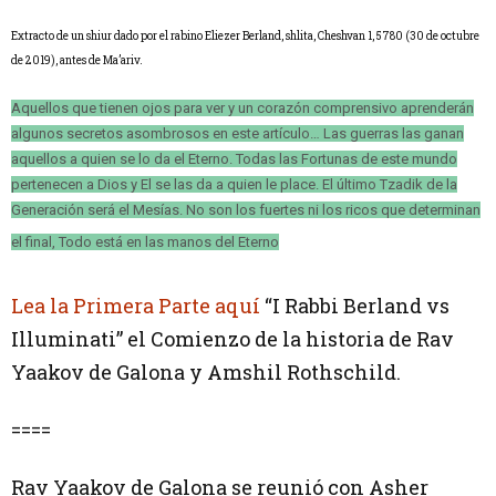
Extracto de un shiur dado por el rabino Eliezer Berland, shlita, Cheshvan 1, 5780 (30 de octubre
de 2019), antes de Ma’ariv.
Aquellos que tienen ojos para ver y un corazón comprensivo aprenderán
algunos secretos asombrosos en este artículo… Las guerras las ganan
aquellos a quien se lo da el Eterno. Todas las Fortunas de este mundo
pertenecen a Dios y El se las da a quien le place. El último Tzadik de la
Generación será el Mesías. No son los fuertes ni los ricos que determinan
el final, Todo está en las manos del Eterno
Lea la Primera Parte aquí
“I Rabbi Berland vs
Illuminati” el Comienzo de la historia de Rav
Yaakov de Galona y Amshil Rothschild.
====
Rav Yaakov de Galona se reunió con Asher