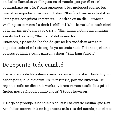
ciudades llamadas Wellington en el mundo, porque él era el
comandante en jefe. Y para entonces [a los ingleses] casi no les
quedaban espadas, ni armas ni balas. Ellos [los franceses] estaban
listos para conquistar Inglaterra - Londres en un día. Entonces
Wellington comenzó a decir [Tehillim]: 'Shir hama'aalot esah einei
el he'harim, me'eyin yavo ezri ...', 'Shir hama'alot mi'ma'amakim
karaticha Hashem', 'Shir hama'alot samachti ... '.
Entonces, a pesar del hecho de que no les quedaban armas ni
espadas, todo el ejército inglés ya no tenía nada. Entonces, él junto
con sus soldados comenzaron a decir: "Shir hama’alot ..."
De repente, todo cambió.
Los soldados de Napoleón comenzaron a huir solos. Hasta hoy no
saben por qué lo hicieron. Es un misterio, por qué huyeron. De
repente, sólo se dieron la vuelta, ‘vienen vamos a salir de aquí, el
Inglés nos están golpeando ahora.’ Y todos huyeron.
Y luego se produjo la bendición de Rav Yaakov de Galuna, que Rav
Amshil se convertiría en la persona más rica del mundo, sus nietos.