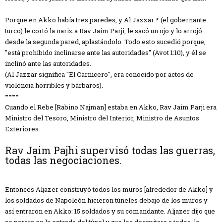
Porque en Akko había tres paredes, y Al Jazzar * (el gobernante
turco) le cortó la nariz a Rav Jaim Parji, le sacó un ojo y lo arrojó
desde la segunda pared, aplastándolo. Todo esto sucedió porque,
"está prohibido inclinarse ante las autoridades" (Avot 1:10), y él se
inclinó ante las autoridades.
(Al Jazzar significa "El Carnicero", era conocido por actos de
violencia horribles y bárbaros).
====
Cuando el Rebe [Rabino Najman] estaba en Akko, Rav Jaim Parji era
Ministro del Tesoro, Ministro del Interior, Ministro de Asuntos
Exteriores.
Rav Jaim Pajhi supervisó todas las guerras,
todas las negociaciones.
Entonces Aljazer construyó todos los muros [alrededor de Akko] y
los soldados de Napoleón hicieron túneles debajo de los muros y
así entraron en Akko: 15 soldados y su comandante. Aljazer dijo que
se parara en la entrada del túnel y que los decapitara a todos, lo