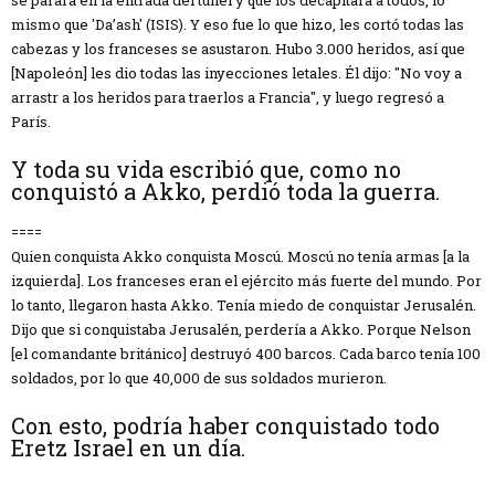
mismo que 'Da’ash' (ISIS). Y eso fue lo que hizo, les cortó todas las
cabezas y los franceses se asustaron. Hubo 3.000 heridos, así que
[Napoleón] les dio todas las inyecciones letales. Él dijo: "No voy a
arrastr a los heridos para traerlos a Francia", y luego regresó a
París.
Y toda su vida escribió que, como no
conquistó a Akko, perdió toda la guerra.
====
Quien conquista Akko conquista Moscú. Moscú no tenía armas [a la
izquierda]. Los franceses eran el ejército más fuerte del mundo. Por
lo tanto, llegaron hasta Akko. Tenía miedo de conquistar Jerusalén.
Dijo que si conquistaba Jerusalén, perdería a Akko. Porque Nelson
[el comandante británico] destruyó 400 barcos. Cada barco tenía 100
soldados, por lo que 40,000 de sus soldados murieron.
Con esto, podría haber conquistado todo
Eretz Israel en un día.