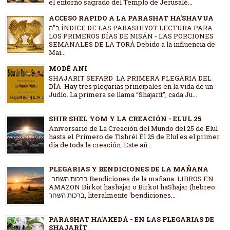
el entorno sagrado del Templo de Jerusalé...
ACCESO RAPIDO A LA PARASHAT HA'SHAVUA
ב"ה ÍNDICE DE LAS PARASHIYOT LECTURA PARA
LOS PRIMEROS DÍAS DE NISÁN - LAS PORCIONES
SEMANALES DE LA TORÁ Debido a la influencia de
Mai...
MODÉ ANI
SHAJARIT SEFARD LA PRIMERA PLEGARIA DEL
DÍA Hay tres plegarias principales en la vida de un
Judío. La primera se llama “Shajarít”, cada Ju...
SHIR SHEL YOM Y LA CREACIÓN - ELUL 25
Aniversario de La Creación del Mundo del 25 de Elul
hasta e1 Primero de Tishréi El 25 de Elul es el primer
día de toda la creación. Este añ...
PLEGARIAS Y BENDICIONES DE LA MAÑANA
ברכות השחר Bendiciones de la mañana LIBROS EN
AMAZON Birkot hashajar o Birkot haShajar (hebreo:
ברכות השחר, literalmente 'bendiciones...
PARASHAT HA'AKEDÁ - EN LAS PLEGARIAS DE
SHAJARÍT