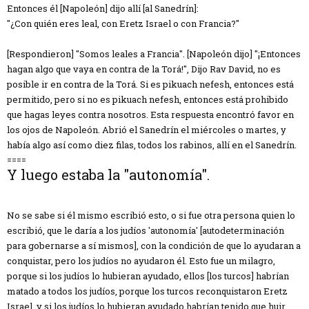
Entonces él [Napoleón] dijo allí [al Sanedrín]:
"¿Con quién eres leal, con Eretz Israel o con Francia?"
[Respondieron] "Somos leales a Francia". [Napoleón dijo] "¡Entonces
hagan algo que vaya en contra de la Torá!", Dijo Rav David, no es
posible ir en contra de la Torá. Si es pikuach nefesh, entonces está
permitido, pero si no es pikuach nefesh, entonces está prohibido
que hagas leyes contra nosotros. Esta respuesta encontró favor en
los ojos de Napoleón. Abrió el Sanedrín el miércoles o martes, y
había algo así como diez filas, todos los rabinos, allí en el Sanedrín.
====
Y luego estaba la "autonomía".
No se sabe si él mismo escribió esto, o si fue otra persona quien lo
escribió, que le daría a los judíos 'autonomía' [autodeterminación
para gobernarse a sí mismos], con la condición de que lo ayudaran a
conquistar, pero los judíos no ayudaron él. Esto fue un milagro,
porque si los judíos lo hubieran ayudado, ellos [los turcos] habrían
matado a todos los judíos, porque los turcos reconquistaron Eretz
Israel, y si los judíos lo hubieran ayudado habrían tenido que huir.