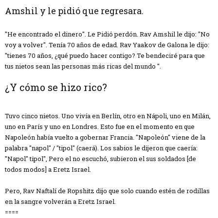
Amshil y le pidió que regresara.
"He encontrado el dinero". Le Pidió perdón. Rav Amshil le dijo: "No
voy a volver". Tenía 70 años de edad. Rav Yaakov de Galona le dijo:
"tienes 70 años, ¿qué puedo hacer contigo? Te bendeciré para que
tus nietos sean las personas más ricas del mundo ".
¿Y cómo se hizo rico?
Tuvo cinco nietos. Uno vivía en Berlín, otro en Nápoli, uno en Milán,
uno en París y uno en Londres. Esto fue en el momento en que
Napoleón había vuelto a gobernar Francia. "Napoleón" viene de la
palabra "napol" / "tipol" (caerá). Los sabios le dijeron que caería:
"Napol" tipol", Pero el no escuchó, subieron el sus soldados [de
todos modos] a Eretz Israel.
Pero, Rav Naftalí de Ropshitz dijo que solo cuando estén de rodillas
en la sangre volverán a Eretz Israel.
====