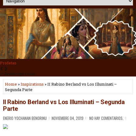
Guerreros
❮
❯
// JavaScript Code
Home
»
Inspirations
» II Rabino Berland vs Los Illuminati –
Segunda Parte
II Rabino Berland vs Los Illuminati – Segunda
Parte
ENERIO YOCHANAN BENORINU
NOVIEMBRE 04, 2019
NO HAY COMENTARIOS.