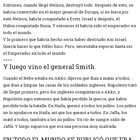
Entonces, cuando llegó Nelson, destruyó todo. Después de esto, se
habría convertido en el mejor general de Europa, si no fuera por
este Nelson, habría conquistado a Eretz Israel y después, él
Había conquistado Rusia. Y entonces él habría sido el emperador en
todo el mundo.
Y lo primero que habría hecho sería haber destruido Am Israel.
Quería hacer lo que Hitler hizo. Pero, necesitaba esperar hasta ser
el Emperador en todo el mundo.
====
Y luego vino el general Smith.
Cuando el Rebe estaba en Akko, dijeron que iban a matar a todos,
que iban a limpiar las casas de los soldados ingleses. Napoleón trató
de llegar primero, pero los ingleses conquistaron a Akko, y
Napoleón supo entonces que había perdido la guerra, que había
perdido toda la batalla. En Haifa, quemó a todos los judíos. Los judíos
no lo ayudaron en Haifa, así que los quemó a todos. En Jaffa, los
mató a todos, también a los no judíos. Un río de sangre salió de
Jaffa. Y luego supieron que era una persona muy malvada.
EN TODO EL MUNDO SE PUBLICÓ QUE ERA