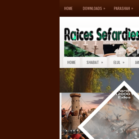
»
»
HOME
DOWNLOADS
PARASHAH
»
»
HOME
SHABAT
ELUL
JA