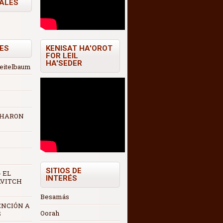
TALES
ES
KENISAT HA'OROT
FOR LEIL
HA'SEDER
Teitelbaum
 AHARON
SITIOS DE
 EL
INTERÉS
AVITCH
Besamás
ENCIÓN A
Oorah
S