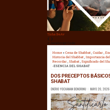
Profetas
❮
❯
// JavaScript Code
Home
»
Cena de Shabbat
,
Cuidar
,
En
Historia del Shabbat
,
Importancia de
Recordar
,
Shabat
,
Significado del Sh
-ESENCIA DEL SHABAT
DOS PRECEPTOS BÁSICOS
SHABAT
ENERIO YOCHANAN BENORINU
MAYO 20, 2026