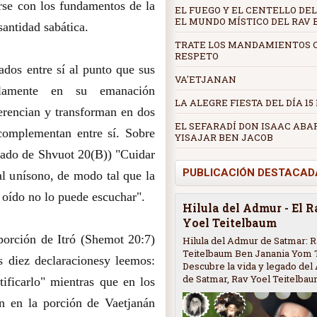
rse con los fundamentos de la
EL FUEGO Y EL CENTELLO DEL
EL MUNDO MÍSTICO DEL RAV
santidad sabática.
TRATE LOS MANDAMIENTOS 
RESPETO
ados entre sí al punto que sus
VA'ETJANAN
olamente en su emanación
LA ALEGRE FIESTA DEL DÍA 15
erencian y transforman en dos
EL SEFARADÍ DON ISAAC ABA
complementan entre sí. Sobre
YISAJAR BEN JACOB
atado de Shvuot 20(B)) "Cuidar
PUBLICACIÓN DESTACAD
al unísono, de modo tal que la
 oído no lo puede escuchar".
Hilula del Admur - El 
Yoel Teitelbaum
porción de Itró (Shemot 20:7)
Hilula del Admur de Satmar: R
Teitelbaum Ben Janania Yom 
as diez declaracionesy leemos:
Descubre la vida y legado de
de Satmar, Rav Yoel Teitelbaum
tificarlo" mientras que en los
n en la porción de Vaetjanán