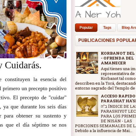
Popular
Tags
Blog Ar
PUBLICACIONES POPULA
KORBANOT DEL
- OFRENDA DEL
y Cuidarás.
AMANECER
Aquí tienes una i
representativa de 
Korbanot tal como
 constituyen la esencia del
describen en la Torá, destacand
entorno sagrado del Templo de J
l primero un precepto positivo
ACCESO RAPIDO
ctivo. El precepto de "cuidar"
PARASHAT HA'
ב"ה ÍNDICE DE LAS
, ya que durante los seis días
PARASHIYOT LE
r para obtener su sustento y
PARA LOS PRIME
DE NISÁN - LAS
as que el día séptimo se nos
PORCIONES SEMANALES DE L
Debido a la influencia de Mai...