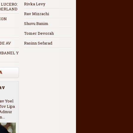
Rivka Levy
 LUCERO:
 BERLAND
Rav Mizrachi
CON
Shuvu Banim
Tomer Devorah
 DE AV
Rasinn Sefarad
RBANEL Y
A
Rav
av Yoel
Tov Lipa
l Admur
...