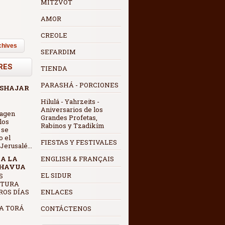
MITZVOT
AMOR
CREOLE
chives
SEFARDIM
RES
TIENDA
PARASHÁ - PORCIONES
 SHAJAR
Hilulá - Yahrzeits -
Aniversarios de los
magen
Grandes Profetas,
los
Rabinos y Tzadikím
 se
o el
FIESTAS Y FESTIVALES
erusalé...
 A LA
ENGLISH & FRANÇAIS
SHAVUA
EL SIDUR
CTURA
ROS DÍAS
ENLACES
A TORÁ
CONTÁCTENOS