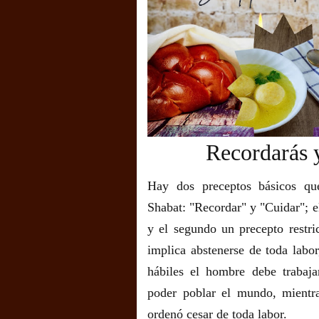
Recordarás 
Hay dos preceptos básicos que
Shabat: "Recordar" y "Cuidar"; e
y el segundo un precepto restri
implica abstenerse de toda labor
hábiles el hombre debe trabaja
poder poblar el mundo, mientr
ordenó cesar de toda labor.