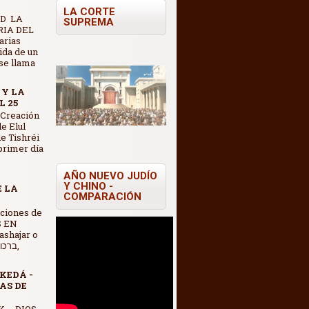
LA CORTE
D LA
SUPREMA
IA DEL
arias
vida de un
se llama
 Y LA
L 25
 Creación
e Elul
e Tishréi
 primer día
AÑO NUEVO JUDÍO
Y CHINO -
E LA
COMPARACIÓN
S EN
shajar o
KEDÁ -
AS DE