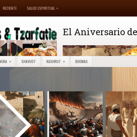
»
RECIENTE
SALUD ESPIRITUAL
El Aniversario de
»
»
NUKA
SHAVUOT
KASHRUT
IDIOMAS