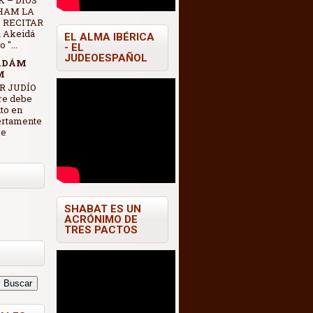
 – DIOS
HAM LA
 RECITAR
 Akeidá
EL ALMA IBÉRICA
"...
- EL
JUDEOESPAÑOL
ADÁM
M
R JUDÍO
re debe
nto en
ertamente
se
SHABAT ES UN
ACRÓNIMO DE
TRES PACTOS