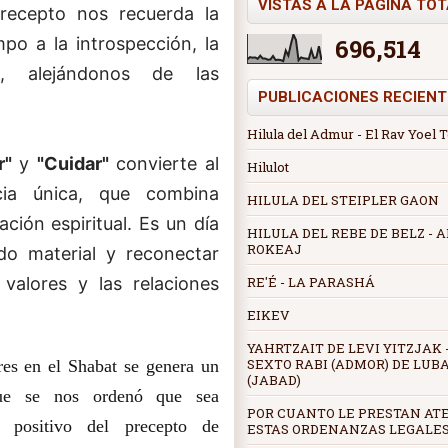
VISTAS A LA PÁGINA TO
precepto nos recuerda la
696,514
po a la introspección, la
, alejándonos de las
PUBLICACIONES RECIENT
Hilula del Admur - El Rav Yoel 
r"
y
"Cuidar"
convierte al
Hilulot
ia única, que combina
HILULA DEL STEIPLER GAON
ción espiritual. Es un día
HILULA DEL REBE DE BELZ -
ROKEAJ
o material y reconectar
RE'É - LA PARASHÁ
 valores y las relaciones
EIKEV
YAHRTZAIT DE LEVI YITZJAK -
SEXTO RABI (ADMOR) DE LUB
res en el Shabat se genera un
(JABAD)
ue se nos ordenó que sea
POR CUANTO LE PRESTAN AT
 positivo del precepto de
ESTAS ORDENANZAS LEGALE