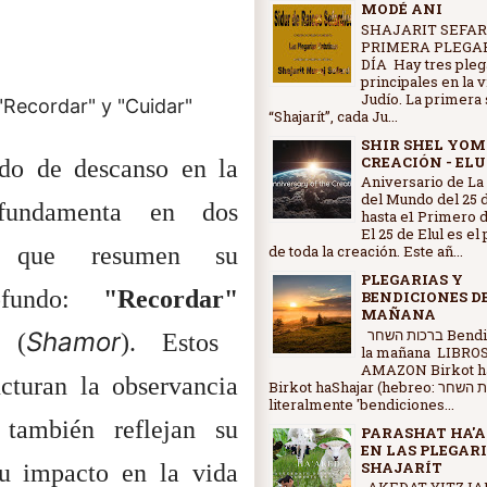
MODÉ ANI
SHAJARIT SEFAR
PRIMERA PLEGAR
DÍA Hay tres pleg
principales en la 
Judío. La primera 
"Recordar" y "Cuidar"
“Shajarít”, cada Ju...
SHIR SHEL YOM
CREACIÓN - ELU
ado de descanso en la
Aniversario de La
del Mundo del 25 d
 fundamenta en dos
hasta e1 Primero d
El 25 de Elul es el
es que resumen su
de toda la creación. Este añ...
PLEGARIAS Y
rofundo:
"Recordar"
BENDICIONES D
MAÑANA
ברכות השחר Bendiciones de
Shamor
(
). Estos
la mañana LIBRO
AMAZON Birkot ha
ucturan la observancia
Birkot haShajar (hebreo: ברכות השחר,
literalmente 'bendiciones...
 también reflejan su
PARASHAT HA'A
EN LAS PLEGARI
SHAJARÍT
su impacto en la vida