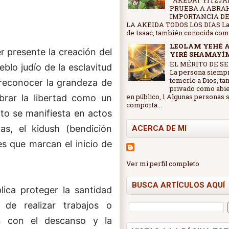
AKEDAT YITZJAK
PRUEBA A ABRA
IMPORTANCIA DE
LA AKEIDA TODOS LOS DIAS La
de Isaac, también conocida como 
LEOLAM YEHÉ 
r presente la creación del
YIRÉ SHAMAYÍ
EL MÉRITO DE SE
eblo judío de la esclavitud
La persona siemp
temerle a Dios, ta
 reconocer la grandeza de
privado como abi
en público, 1 Algunas personas 
ebrar la libertad como un
comporta...
to se manifiesta en actos
s, el kidush (bendición
ACERCA DE MI
es que marcan el inicio de
Ver mi perfil completo
BUSCA ARTÍCULOS AQUÍ
lica proteger la santidad
 de realizar trabajos o
an con el descanso y la