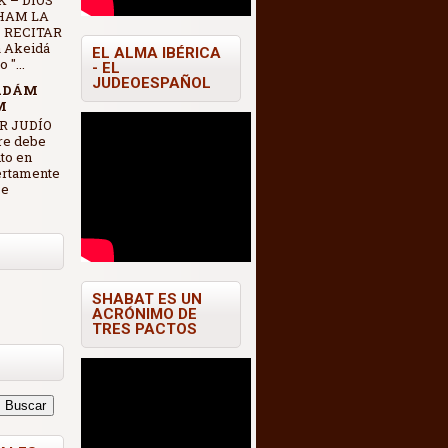
 – DIOS
HAM LA
 RECITAR
 Akeidá
EL ALMA IBÉRICA
"...
- EL
JUDEOESPAÑOL
ADÁM
M
R JUDÍO
re debe
nto en
ertamente
se
SHABAT ES UN
ACRÓNIMO DE
TRES PACTOS