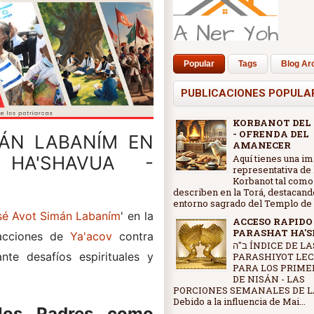
Popular
Tags
Blog Ar
PUBLICACIONES POPULA
KORBANOT DEL
- OFRENDA DEL
ÁN LABANÍM EN
AMANECER
Aquí tienes una i
HA'SHAVUA -
representativa de 
Korbanot tal como
describen en la Torá, destacand
entorno sagrado del Templo de J
é Avot Simán Labaním
' en la
ACCESO RAPIDO
PARASHAT HA'
acciones de
Ya'acov
contra
ב"ה ÍNDICE DE LAS
te desafíos espirituales y
PARASHIYOT LE
PARA LOS PRIME
DE NISÁN - LAS
PORCIONES SEMANALES DE L
Debido a la influencia de Mai...
los Padres como