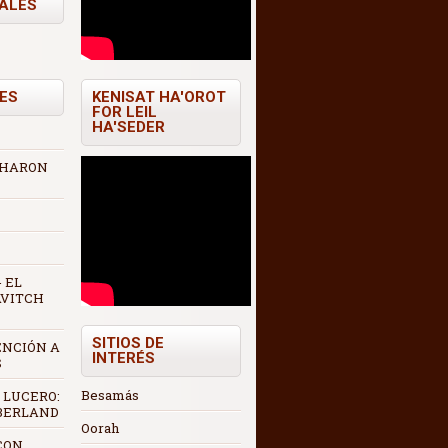
TALES
ES
KENISAT HA'OROT
FOR LEIL
HA'SEDER
 AHARON
 EL
AVITCH
SITIOS DE
ENCIÓN A
INTERÉS
S
Besamás
 LUCERO:
 BERLAND
Oorah
CON