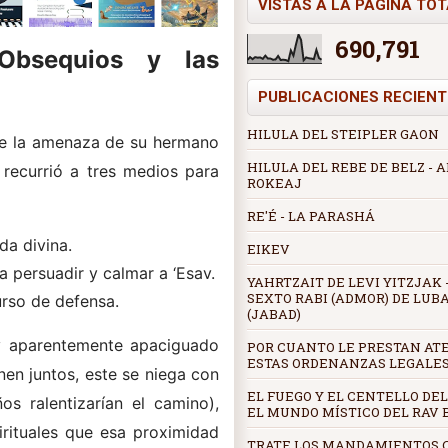
VISTAS A LA PÁGINA TO
690,791
 Obsequios y las
PUBLICACIONES RECIENT
HILULA DEL STEIPLER GAON
nte la amenaza de su hermano
HILULA DEL REBE DE BELZ -
, recurrió a tres medios para
ROKEAJ
RE'É - LA PARASHÁ
da divina.
EIKEV
a persuadir y calmar a ‘Esav.
YAHRTZAIT DE LEVI YITZJAK -
SEXTO RABI (ADMOR) DE LUB
urso de defensa.
(JABAD)
v aparentemente apaciguado
POR CUANTO LE PRESTAN AT
ESTAS ORDENANZAS LEGALE
en juntos, este se niega con
EL FUEGO Y EL CENTELLO DEL
os ralentizarían el camino),
EL MUNDO MÍSTICO DEL RAV
irituales que esa proximidad
TRATE LOS MANDAMIENTOS 