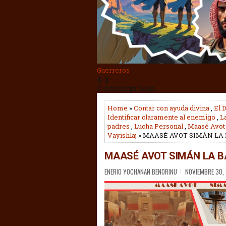
Guerreros
❮
❯
// JavaScript Code
Home
»
Contar con ayuda divina
,
El 
Identificar claramente al enemigo
,
L
padres
,
Lucha Personal
,
Maasé Avot
Vayishlaj
» MAASÉ AVOT SIMÁN LA
MAASÉ AVOT SIMÁN LA B
ENERIO YOCHANAN BENORINU
NOVIEMBRE 30,