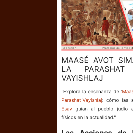
MAASÉ AVOT SIM
LA PARASHAT 
VAYISHLAJ
"Explora la enseñanza de '
Maas
Parashat Vayishlaj
: cómo las 
Esav
guían al pueblo judío an
físicos en la actualidad."
Las Acciones de 