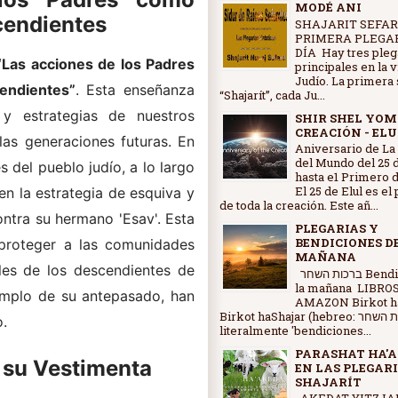
MODÉ ANI
cendientes
SHAJARIT SEFAR
PRIMERA PLEGAR
DÍA Hay tres pleg
“Las acciones de los Padres
principales en la 
Judío. La primera 
endientes”
. Esta enseñanza
“Shajarít”, cada Ju...
y estrategias de nuestros
SHIR SHEL YOM
CREACIÓN - ELU
las generaciones futuras. En
Aniversario de La
del Mundo del 25 d
es del pueblo judío, a lo largo
hasta e1 Primero d
El 25 de Elul es el
 en la estrategia de esquiva y
de toda la creación. Este añ...
ntra su hermano 'Esav'. Esta
PLEGARIAS Y
BENDICIONES D
 proteger a las comunidades
MAÑANA
iles de los descendientes de
ברכות השחר Bendiciones de
la mañana LIBRO
jemplo de su antepasado, han
AMAZON Birkot ha
Birkot haShajar (hebreo: ברכות השחר,
o.
literalmente 'bendiciones...
PARASHAT HA'A
y su Vestimenta
EN LAS PLEGARI
SHAJARÍT