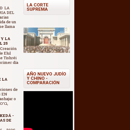
LA CORTE
D LA
SUPREMA
IA DEL
arias
vida de un
se llama
 Y LA
L 25
 Creación
e Elul
e Tishréi
 primer día
AÑO NUEVO JUDÍO
Y CHINO -
E LA
COMPARACIÓN
S EN
shajar o
KEDÁ -
AS DE