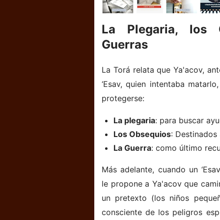
La Plegaria, los
Guerras
La Torá relata que Ya'acov, a
‘Esav, quien intentaba matarlo
protegerse:
La plegaria
: para buscar ayu
Los Obsequios
: Destinados 
La Guerra
: como último rec
Más adelante, cuando un ‘Esa
le propone a Ya'acov que camin
un pretexto (los niños pequeñ
consciente de los peligros esp