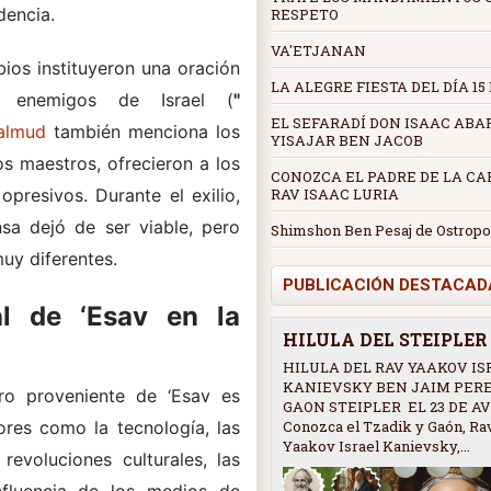
dencia.
RESPETO
VA'ETJANAN
bios instituyeron una oración
LA ALEGRE FIESTA DEL DÍA 15
os enemigos de Israel (
"
EL SEFARADÍ DON ISAAC ABA
almud
también menciona los
YISAJAR BEN JACOB
os maestros, ofrecieron a los
CONOZCA EL PADRE DE LA CAB
RAV ISAAC LURIA
presivos. Durante el exilio,
sa dejó de ser viable, pero
Shimshon Ben Pesaj de Ostropo
uy diferentes.
PUBLICACIÓN DESTACAD
ual de ‘Esav en la
HILULA DEL STEIPLE
HILULA DEL RAV YAAKOV IS
KANIEVSKY BEN JAIM PER
gro proveniente de ‘Esav es
GAON STEIPLER EL 23 DE AV
Conozca el Tzadik y Gaón, Ra
ores como la tecnología, las
Yaakov Israel Kanievsky,...
revoluciones culturales, las