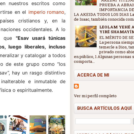
AKEDAT YITZJAK
 en nuestros escritos como
PRUEBA A ABRA
IMPORTANCIA DE
rtirse en el
imperio romano
,
LA AKEIDA TODOS LOS DIAS La
de Isaac, también conocida como 
aíses cristianos y, en la
LEOLAM YEHÉ 
 naciones occidentales. A lo
YIRÉ SHAMAYÍ
EL MÉRITO DE SE
ce que
"Esav usará túnicas
La persona siemp
nos, luego liberales, incluso
temerle a Dios, ta
privado como abi
eralizar y catalogar a todos
en público, 1 Algunas personas 
comporta...
tro de este grupo como “los
sav”, hay un rasgo distintivo
ACERCA DE MI
 inalterable e inmutable de
física o espiritualmente.
Ver mi perfil completo
BUSCA ARTÍCULOS AQUÍ