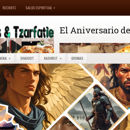
»
RECIENTE
SALUD ESPIRITUAL
El Aniversario de
»
»
NUKA
SHAVUOT
KASHRUT
IDIOMAS