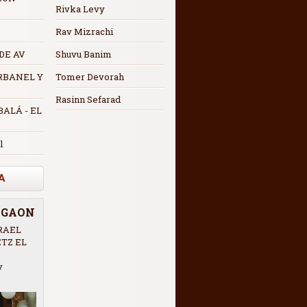
Rivka Levy
Rav Mizrachi
 DE AV
Shuvu Banim
RBANEL Y
Tomer Devorah
Rasinn Sefarad
ALÁ - EL
l
A
R GAON
RAEL
ETZ EL
v