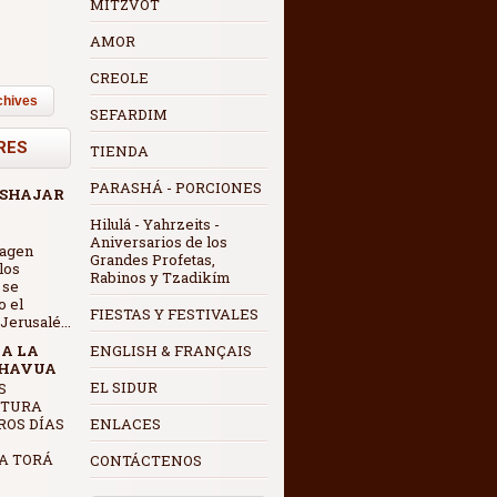
MITZVOT
AMOR
CREOLE
chives
SEFARDIM
RES
TIENDA
PARASHÁ - PORCIONES
 SHAJAR
Hilulá - Yahrzeits -
Aniversarios de los
magen
Grandes Profetas,
los
Rabinos y Tzadikím
 se
o el
FIESTAS Y FESTIVALES
erusalé...
 A LA
ENGLISH & FRANÇAIS
SHAVUA
EL SIDUR
CTURA
ROS DÍAS
ENLACES
A TORÁ
CONTÁCTENOS