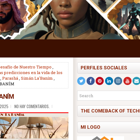
Desafío de Nuestro Tiempo
,
PERFILES SOCIALES
as predicciones en la vida de los
,
Parashá
,
Simán La'Baním
,
 BANÍM
ANÍM
 2025
NO HAY COMENTARIOS.
THE COMEBACK OF TECH
MI LOGO