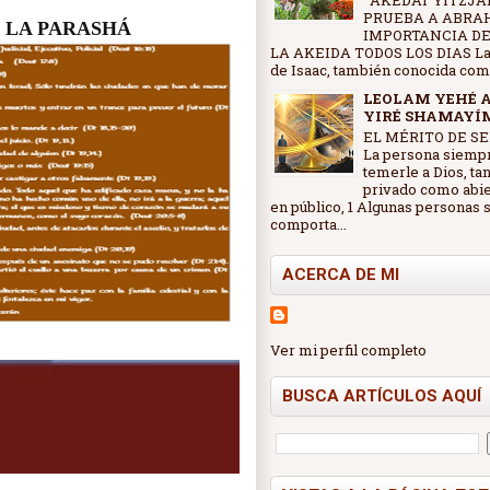
AKEDAT YITZJAK
PRUEBA A ABRA
 LA PARASHÁ
IMPORTANCIA DE
LA AKEIDA TODOS LOS DIAS La
de Isaac, también conocida como 
LEOLAM YEHÉ 
YIRÉ SHAMAYÍ
EL MÉRITO DE SE
La persona siemp
temerle a Dios, ta
privado como abi
en público, 1 Algunas personas 
comporta...
ACERCA DE MI
Ver mi perfil completo
BUSCA ARTÍCULOS AQUÍ