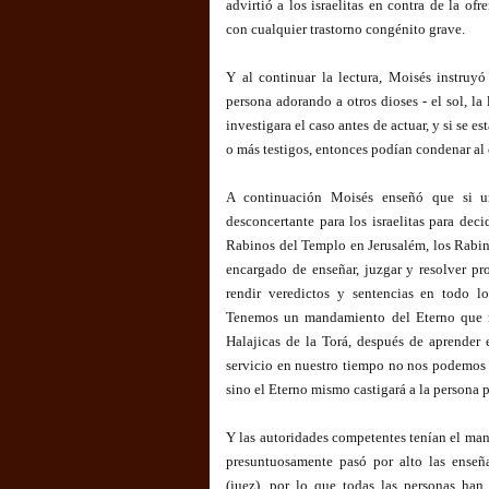
advirtió a los israelitas en contra de la of
con cualquier trastorno congénito grave.
Y al continuar la lectura, Moisés instruyó
persona adorando a otros dioses - el sol, la
investigara el caso antes de actuar, y si se e
o más testigos, entonces podían condenar al 
A continuación Moisés enseñó que si un
desconcertante para los israelitas para decid
Rabinos del Templo en Jerusalém, los Rabin
encargado de enseñar, juzgar y resolver pr
rendir veredictos y sentencias en todo lo
Tenemos un mandamiento del Eterno que n
Halajicas de la Torá, después de aprender
servicio en nuestro tiempo no nos podemos de
sino el Eterno mismo castigará a la persona p
Y las autoridades competentes tenían el man
presuntuosamente pasó por alto las enseñ
(juez), por lo que todas las personas han