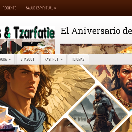
»
RECIENTE
SALUD ESPIRITUAL
El Aniversario de
»
»
NUKA
SHAVUOT
KASHRUT
IDIOMAS