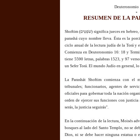
Deuteronomio 
-
RESUMEN DE LA P
Shoftim (שֹׁפְטִים) significa jueces en hebreo, como siempre es la primera palabra de la
parashá cuyo nombre lleva. Ésta es la por
ciclo anual de la lectura judía de la Torá y 
Comienza en Deuteronomio 16: 18 y Termin
tiene 5590 letras, palabras 1523, y 97 vers
un Sefer Torá. El mundo Judío en general, lo 
La Parashát Shoftim comienza con el m
tribunales; funcionarios, agentes de servi
oficiales para gobernar toda la nación organi
orden de ejercer sus funciones con justicia 
serás, la justicia seguirás".
En la continuación de la lectura, Moisés advir
bosques al lado del Santo Templo, no se debe
Dios, ni se debe hacer ninguna estatua o 