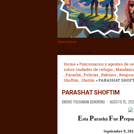
Tisha BeAv
❮
❯
// JavaScript Code
Home
»
Funcionarios y agentes de se
sobre ciudades de refugio
,
Mandamie
,
Parashá
,
Policías
,
Rabinos
,
Respons
Shoftím
,
Shotím
» PARASHAT SHOF
PARASHAT SHOFTIM
ENERIO YOCHANAN BENORINU
AGOSTO 15, 20
E
P
F
P
sta 
arashá 
ue 
repa
Septiembre 9, 201