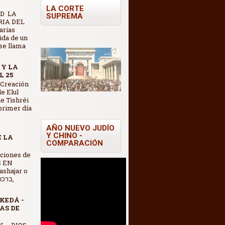
LA CORTE
D LA
SUPREMA
IA DEL
arias
vida de un
se llama
 Y LA
L 25
 Creación
e Elul
e Tishréi
 primer día
AÑO NUEVO JUDÍO
Y CHINO -
E LA
COMPARACIÓN
S EN
shajar o
KEDÁ -
AS DE