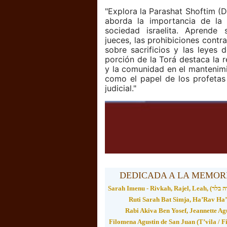
"Explora la Parashat Shoftim (D
aborda la importancia de la j
sociedad israelita. Aprende
jueces, las prohibiciones contra 
sobre sacrificios y las leyes 
porción de la Torá destaca la r
y la comunidad en el mantenimie
como el papel de los profetas 
judicial."
DEDICADA A LA MEMORI
Ruti Sarah Bat Simja, Ha’Rav Ha
Rabi Akiva Ben Yosef, Jeannette Ag
Filomena Agustin de San Juan (T’vila / 