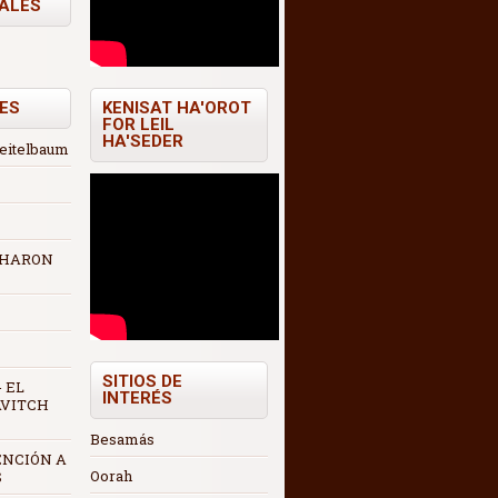
TALES
ES
KENISAT HA'OROT
FOR LEIL
HA'SEDER
Teitelbaum
 AHARON
SITIOS DE
 EL
INTERÉS
AVITCH
Besamás
ENCIÓN A
Oorah
S