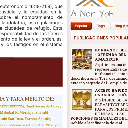
euteronomio 16:18-21:9), que 
usticia y la equidad en la 
 sobre el nombramiento de 
la idolatría, las regulaciones 
Popular
Tags
Blog Ar
de ciudades de refugio. Esta 
esponsabilidad de los líderes 
PUBLICACIONES POPULA
nto de la ley y el orden, así 
y los testigos en el sistema 
KORBANOT DEL
- OFRENDA DEL
AMANECER
Aquí tienes una i
representativa de 
Korbanot tal como
describen en la Torá, destacand
entorno sagrado del Templo de J
ACCESO RAPIDO
PARASHAT HA'
A Y PARA MÉRITO DE:
ב"ה ÍNDICE DE LAS
PARASHIYOT LE
Sarah Imenu - Rivkah, Rajel, Leah, (כריסטינה מרים דה בלר), Rajel Savua de Akiva;
PARA LOS PRIME
’Mekubal R. Mordejai Sharabi;
DE NISÁN - LAS
PORCIONES SEMANALES DE L
ustin San Juan, Fortune Agustin,
Debido a la influencia de Mai...
Fila), Federmo San Juan, Aba Mevoyan