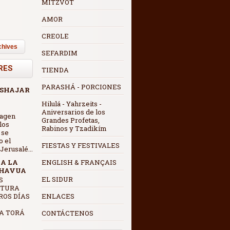
MITZVOT
AMOR
CREOLE
chives
SEFARDIM
RES
TIENDA
PARASHÁ - PORCIONES
 SHAJAR
Hilulá - Yahrzeits -
Aniversarios de los
magen
Grandes Profetas,
los
Rabinos y Tzadikím
 se
o el
FIESTAS Y FESTIVALES
erusalé...
 A LA
ENGLISH & FRANÇAIS
SHAVUA
EL SIDUR
CTURA
ROS DÍAS
ENLACES
A TORÁ
CONTÁCTENOS