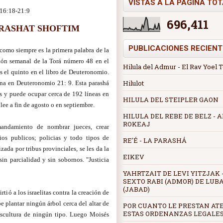
VISTAS A LA PÁGINA TO
16:18-21:9
696,411
ARASHAT SHOFTIM
PUBLICACIONES RECIENT
ción semanal de la Torá número 48 en el
Hilula del Admur - El Rav Yoel 
es el quinto en el libro de Deuteronomio.
Hilulot
a en Deuteronomio 21: 9. Esta parashá
os y puede ocupar cerca de 192 líneas en
HILULA DEL STEIPLER GAON
lee a fin de agosto o en septiembre.
HILULA DEL REBE DE BELZ -
ROKEAJ
andamiento de nombrar jueces, crear
cios publicos; policias y todo tipos de
RE'É - LA PARASHÁ
zada por tribus provinciales, se les da la
EIKEV
sin parcialidad y sin sobornos. "Justicia
YAHRTZAIT DE LEVI YITZJAK -
SEXTO RABI (ADMOR) DE LUB
(JABAD)
tió a los israelitas contra la creación de
 plantar ningún árbol cerca del altar de
POR CUANTO LE PRESTAN AT
ESTAS ORDENANZAS LEGALE
escultura de ningún tipo. Luego Moisés