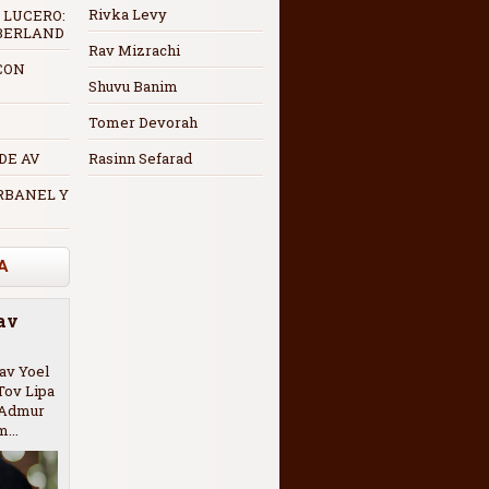
Rivka Levy
 LUCERO:
 BERLAND
Rav Mizrachi
CON
Shuvu Banim
Tomer Devorah
 DE AV
Rasinn Sefarad
RBANEL Y
A
Rav
av Yoel
Tov Lipa
l Admur
...