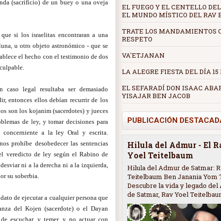
renda (sacrificio) de un buey o una oveja
EL FUEGO Y EL CENTELLO DEL
EL MUNDO MÍSTICO DEL RAV
TRATE LOS MANDAMIENTOS 
 que si los israelitas encontraran a una
RESPETO
 luna, u otro objeto astronómico - que se
VA'ETJANAN
stablece el hecho con el testimonio de dos
culpable.
LA ALEGRE FIESTA DEL DÍA 15
EL SEFARADÍ DON ISAAC ABA
 caso legal resultaba ser demasiado
YISAJAR BEN JACOB
ir, entonces ellos debían recurrir de los
os son los kojanim (sacerdotes) y jueces
PUBLICACIÓN DESTACAD
oblemas de ley, y tomar decisiones para
 concerniente a la ley Oral y escrita.
os prohíbe desobedecer las sentencias
Hilula del Admur - El 
Yoel Teitelbaum
 el veredicto de ley según el Rabino de
sviar ni a la derecha ni a la izquierda,
Hilula del Admur de Satmar: R
Teitelbaum Ben Janania Yom 
or su soberbia.
Descubre la vida y legado de
de Satmar, Rav Yoel Teitelbaum
dato de ejecutar a cualquier persona que
anza del Kojen (sacerdote) o el Dayan
 de escuchar, y temer, y no actuar con