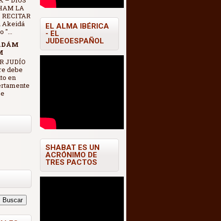
 – DIOS
HAM LA
 RECITAR
 Akeidá
EL ALMA IBÉRICA
"...
- EL
JUDEOESPAÑOL
ADÁM
M
R JUDÍO
re debe
nto en
ertamente
se
SHABAT ES UN
ACRÓNIMO DE
TRES PACTOS