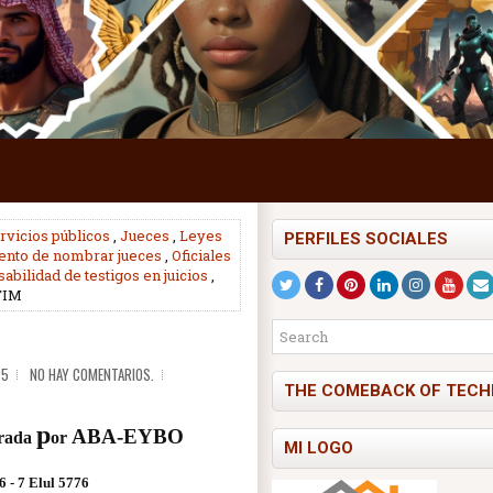
rvicios públicos
,
Jueces
,
Leyes
PERFILES SOCIALES
nto de nombrar jueces
,
Oficiales
abilidad de testigos en juicios
,
TIM
25
NO HAY COMENTARIOS.
THE COMEBACK OF TECH
p
ABA-EYBO
rada 
or 
MI LOGO
6 - 7 Elul 5776