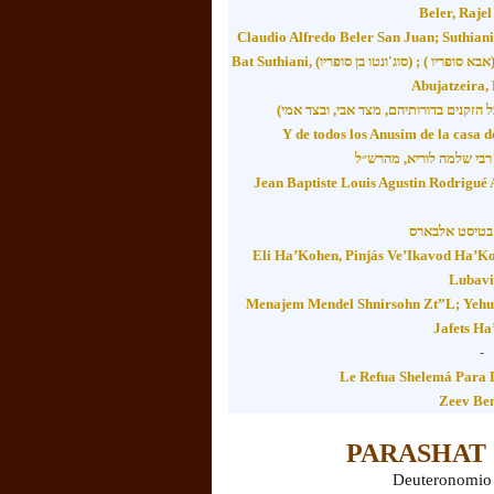
Beler, Raje
Claudio Alfredo Beler San Juan; Suthian
Bat Suthiani, (סוג'ונטו בן סופריו) ; ( אבא סופריו) , Rabbi Ya’akov Abujatseira, R. Israel
Abujatzeira,
Y de todos los Anusím de la casa d
 רבי שלמה לוריא, מהרש״ל
Jean Baptiste Louis Agustin Rodrigué
Eli Ha’Kohen, Pinjás Ve’Ikavod Ha’K
Lubavi
Menajem Mendel Shnirsohn Zt”L; Yehud
Jafets Ha
-
Le Refua Shelemá Para 
Zeev Be
PARASHAT
Deuteronomio 