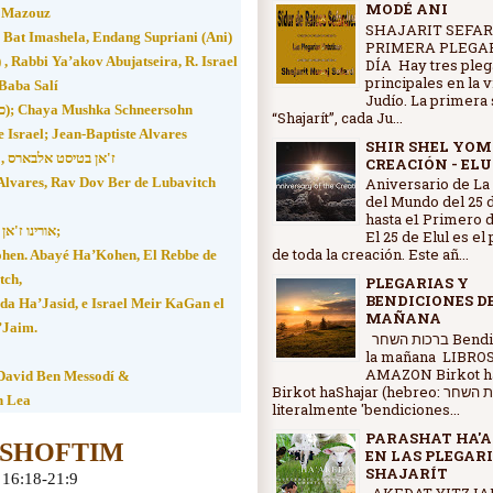
MODÉ ANI
l Mazouz
SHAJARIT SEFAR
i Bat Imashela, Endang Supriani (Ani)
PRIMERA PLEGAR
DÍA Hay tres pleg
principales en la 
 Baba Salí
Judío. La primera 
(כל הזקנים בדורותיהם, מצד אבי, ובצד אמי); Chaya Mushka Schneersohn
“Shajarít”, cada Ju...
e Israel; Jean-Baptiste Alvares
SHIR SHEL YOM
ז'אן בטיסט אלבארס ,
CREACIÓN - ELU
 Alvares, Rav Dov Ber de Lubavitch
Aniversario de La
del Mundo del 25 d
hasta e1 Primero d
אורינו ז'אן בטיסט אלבארס;
El 25 de Elul es el
de toda la creación. Este añ...
ohen. Abayé Ha’Kohen, El Rebbe de
tch,
PLEGARIAS Y
BENDICIONES D
a Ha’Jasid, e Israel Meir KaGan el
MAÑANA
’Jaim.
ברכות השחר Bendiciones de
la mañana LIBRO
AMAZON Birkot ha
David Ben Messodí &
Birkot haShajar (hebreo: ברכות השחר,
n Lea
literalmente 'bendiciones...
PARASHAT HA'A
 SHOFTIM
EN LAS PLEGARI
SHAJARÍT
16:18-21:9