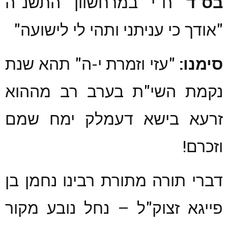
בס"ד
ח"י במרחשוון התשנ"ה
"אודך כי עניתני ותהי לי לישועה"
סימנו:
"עזי וזמרת י-ה" תהא שנת
נקמת השי"ת בערב רב מההוא
זרעא בישא דעמלק ימח שמם
וזכרם!
דברי תורה מתורת רבינו נחמן בן
פייגא זצוק"ל – נחל נובע מקור