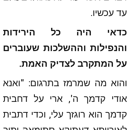
עד עכשיו.
כדאי היה כל הירידות
והנפילות וההשלכות שעוברים
על המתקרב
לצדיק האמת.
והוא מה שמרמז בתרגום: "ואנא
אודי קדמך ה', ארי על דחבית
קדמך הוא רוגזך עלי, וכדי דתבית
לאורייתא דעתיקא סתימאה יתיב