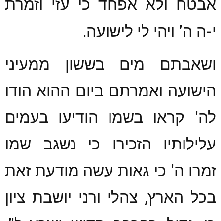
אבטח ולא אפחד כי עזי וזמרת
י-ה ה' ויהי לי לישועה.
ושאבתם מים בששון ממעיני
הישועה ואמרתם ביום ההוא הודו
לה' קראו בשמו הודיעו בעמים
עלילותיו הזכירו כי נשגב שמו
זמרו ה' כי גאות עשה מודעת זאת
בכל הארץ, צהלי ורני יושבת ציון