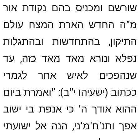
שורשם ומכניס בהם נקודת אור
מ"ה החדש הארת המצח עולם
התיקון, בהתחדשות ובהתגלות
נפלא ונורא מאד מאד כזה, עד
שנהפכים לאיש אחר לגמרי
ככתוב (ישעיהו י"ב): "ואמרת ביום
ההוא אודך ה' כי אנפת בי ישוב
אפך ותנ'ח'מ'ני, הנה אל ישועתי