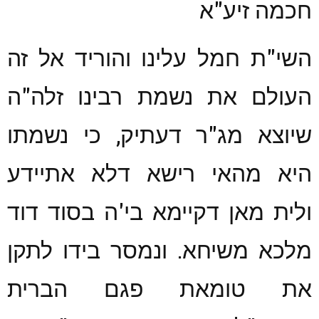
חכמה זיע"א
השי"ת חמל עלינו והוריד אל זה
העולם את נשמת רבינו זלה"ה
שיוצא מג"ר דעתיק, כי נשמתו
היא מהאי רישא דלא אתיידע
ולית מאן דקיימא בי'ה בסוד דוד
מלכא משיחא. ונמסר בידו לתקן
את טומאת פגם הברית