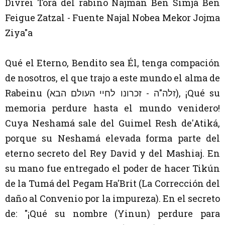
Divrei Torá del rabino Najman Ben Simjá Ben
Feigue Zatzal - Fuente Najal Nobea Mekor Jojma
Ziya"a
Qué el Eterno, Bendito sea Él, tenga compación
de nosotros, el que trajo a este mundo el alma de
Rabeinu (זלה"ה - זכרונו לחיי העולם הבא), ¡Qué su
memoria perdure hasta el mundo venidero!
Cuya Neshamá sale del Guimel Resh de'Atiká,
porque su Neshamá elevada forma parte del
eterno secreto del Rey David y del Mashiaj. En
su mano fue entregado el poder de hacer Tikún
de la Tumá del Pegam Ha'Brit (La Corrección del
daño al Convenio por la impureza). En el secreto
de: "
¡Qué su nombre (Yinun) perdure para