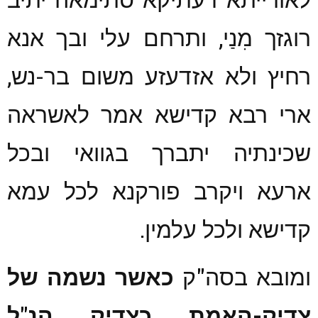
רוגזך מִנַי, ותרחם עלי ובך אנא
רחיץ ולא אזדעזע משום בר-נש,
ארי רבא קדישא אמר לאשראה
שכינתיה יתברך בגוואי ובכל
ארעא ויקרב פורקנא לכל עמא
קדישא ולכל עלמין.
ומובא בסה"ק
כאשר נשמה של
צדיק-האמת כצדיק הנ"ל