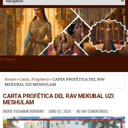
Guerreros
❮
❯
// JavaScript Code
Home
»
Carta
,
Prophecy
» CARTA PROFÉTICA DEL RAV
MEKUBAL UZI MESHULAM
CARTA PROFÉTICA DEL RAV MEKUBAL UZI
MESHULAM
ENERIO YOCHANAN BENORINU
JUNIO 02, 2020
NO HAY COMENTARIOS.