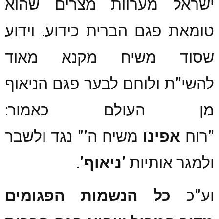
ישראל מערוות מצרים שהוא
טומאת פגם הברית כידוע. וידוע
שסוד משיח מקנא מאוד
להשי"ת ולוחם לבער פגם הניאוף
מן העולם כאמור:
"רוח
אפינו
משיח ה'" נגד ולשבר
'.
ניאוף
ולמגר אותיות '
וע"כ
כל הנשמות הפגומים