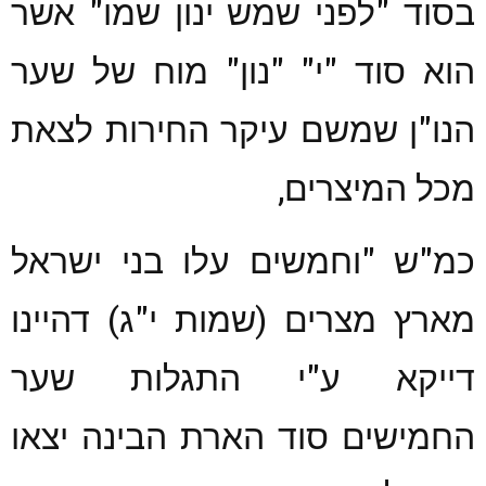
בסוד "לפני שמש ינון שמו" אשר
הוא סוד "י" "נון" מוח של שער
הנו"ן שמשם עיקר החירות לצאת
מכל המיצרים,
כמ"ש "וחמשים עלו בני ישראל
מארץ מצרים (שמות י"ג) דהיינו
דייקא ע"י התגלות שער
החמישים סוד הארת הבינה יצאו