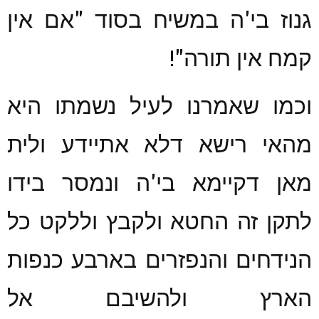
גנוז בי'ה במשיח בסוד "אם אין
קמח אין תורה"!
וכמו שאמרנו לעיל נשמתו היא
מהאי רישא דלא אתיידע ולית
מאן דקיימא בי'ה ונמסר בידו
לתקן זה החטא ולקבץ וללקט כל
הנידחים והנפזרים בארבע כנפות
הארץ ולהשיבם אל