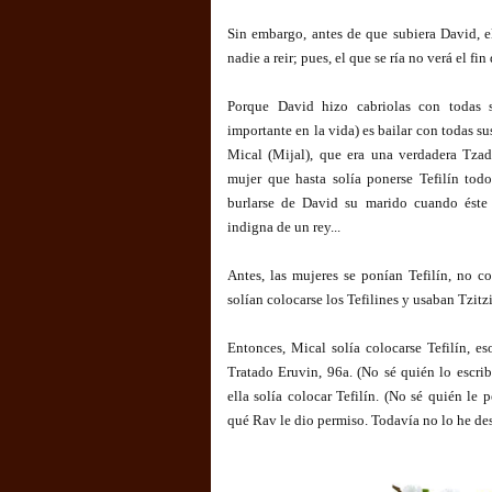
Sin embargo, antes de que subiera David, el
nadie a reir; pues, el que se ría no verá el fin
Porque David hizo cabriolas con todas s
importante en la vida) es bailar con todas su
Mical (Mijal), que era una verdadera Tzad
mujer que hasta solía ponerse Tefilín todo
burlarse de David su marido cuando éste 
indigna de un rey...
Antes, las mujeres se ponían Tefilín, no c
solían colocarse los Tefilines y usaban Tzitz
Entonces, Mical solía colocarse Tefilín, eso
Tratado Eruvin, 96a. (No sé quién lo escribi
ella solía colocar Tefilín. (No sé quién le p
qué Rav le dio permiso. Todavía no lo he de