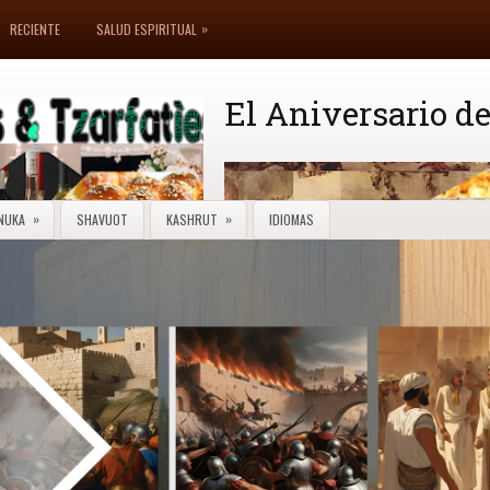
»
RECIENTE
SALUD ESPIRITUAL
El Aniversario de
»
»
NUKA
SHAVUOT
KASHRUT
IDIOMAS