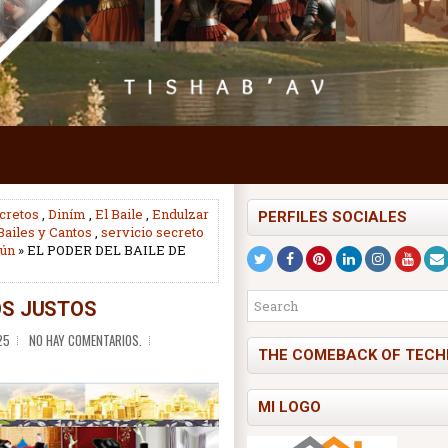
cretos
,
Diním
,
El Baile
,
Endulzar
PERFILES SOCIALES
Bailes y Cantos
,
servicio secreto
kún
» EL PODER DEL BAILE DE
LOS JUSTOS
25
NO HAY COMENTARIOS.
THE COMEBACK OF TECH
MI LOGO