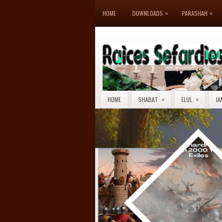
»
»
HOME
DOWNLOADS
PARASHAH
»
»
HOME
SHABAT
ELUL
JA