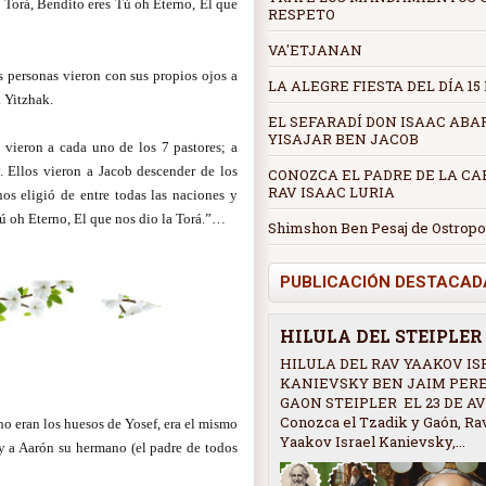
 Torá, Bendito eres Tú oh Eterno, El que
RESPETO
VA'ETJANAN
s personas vieron con sus propios ojos a
LA ALEGRE FIESTA DEL DÍA 15
 Yitzhak.
EL SEFARADÍ DON ISAAC ABA
YISAJAR BEN JACOB
í vieron a cada uno de los 7 pastores; a
. Ellos vieron a Jacob descender de los
CONOZCA EL PADRE DE LA CAB
RAV ISAAC LURIA
os eligió de entre todas las naciones y
ú oh Eterno, El que nos dio la Torá.”…
Shimshon Ben Pesaj de Ostropo
PUBLICACIÓN DESTACAD
HILULA DEL STEIPLE
HILULA DEL RAV YAAKOV IS
KANIEVSKY BEN JAIM PER
GAON STEIPLER EL 23 DE AV
Conozca el Tzadik y Gaón, Ra
o eran los huesos de Yosef, era el mismo
Yaakov Israel Kanievsky,...
y a Aarón su hermano (el padre de todos