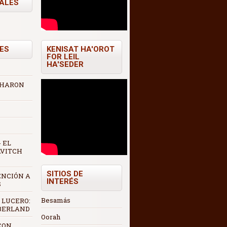
TALES
ES
KENISAT HA'OROT
FOR LEIL
HA'SEDER
 AHARON
 EL
AVITCH
SITIOS DE
ENCIÓN A
INTERÉS
S
Besamás
 LUCERO:
 BERLAND
Oorah
CON