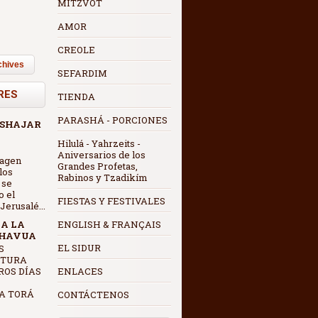
MITZVOT
AMOR
CREOLE
chives
SEFARDIM
RES
TIENDA
PARASHÁ - PORCIONES
 SHAJAR
Hilulá - Yahrzeits -
Aniversarios de los
magen
Grandes Profetas,
los
Rabinos y Tzadikím
 se
o el
FIESTAS Y FESTIVALES
erusalé...
 A LA
ENGLISH & FRANÇAIS
SHAVUA
EL SIDUR
CTURA
ROS DÍAS
ENLACES
A TORÁ
CONTÁCTENOS