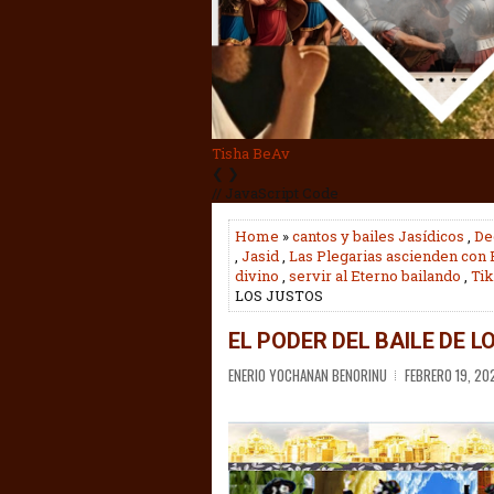
Profetas
❮
❯
// JavaScript Code
Home
»
cantos y bailes Jasídicos
,
De
,
Jasid
,
Las Plegarias ascienden con 
divino
,
servir al Eterno bailando
,
Ti
LOS JUSTOS
EL PODER DEL BAILE DE 
ENERIO YOCHANAN BENORINU
FEBRERO 19, 20