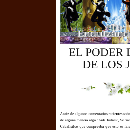
EL PODER 
DE LOS 
A raíz de algunos comentarios recientes sobr
de alguna manera algo "Anti Judíos", Se tr
Cabalístico que comprueba que esto es falso