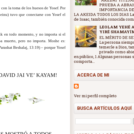
AKEDAT YITZJAK
PRUEBA A ABRA
con la toma de los huesos de Yosef. Por
IMPORTANCIA DE
LA AKEIDA TODOS LOS DIAS La
einu) tuvo que conectarse con Yosef el
de Isaac, también conocida como 
LEOLAM YEHÉ 
YIRÉ SHAMAYÍ
ik en todo momento, y no importa si el
EL MÉRITO DE SE
ba muerto, pero no importa. Moshe es:
La persona siemp
temerle a Dios, ta
Parashat Beshalaj, 13:19) – porque Yosef
privado como abi
en público, 1 Algunas personas 
comporta...
DAVID JAI VE’ KAYAM!
ACERCA DE MI
Ver mi perfil completo
BUSCA ARTÍCULOS AQUÍ