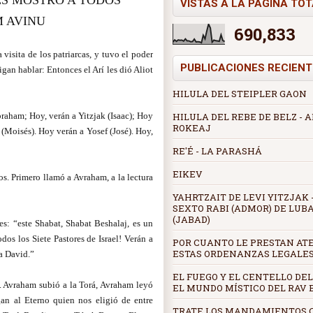
ES MOSTRÓ A TODOS
VISTAS A LA PÁGINA TO
 AVINU
690,833
 visita de los patriarcas, y tuvo el poder
PUBLICACIONES RECIENT
gan hablar: Entonces el Arí les dió Aliot
HILULA DEL STEIPLER GAON
HILULA DEL REBE DE BELZ -
braham; Hoy, verán a Yitzjak (Isaac); Hoy
ROKEAJ
(Moisés). Hoy verán a Yosef (José). Hoy,
RE'É - LA PARASHÁ
EIKEV
os. Primero llamó a Avraham, a la lectura
YAHRTZAIT DE LEVI YITZJAK -
SEXTO RABI (ADMOR) DE LUB
(JABAD)
tes: “este Shabat, Shabat Beshalaj, es un
dos los Siete Pastores de Israel! Verán a
POR CUANTO LE PRESTAN AT
ESTAS ORDENANZAS LEGALE
 a David.”
EL FUEGO Y EL CENTELLO DEL
m. Avraham subió a la Torá, Avraham leyó
EL MUNDO MÍSTICO DEL RAV
gan al Eterno quien nos eligió de entre
TRATE LOS MANDAMIENTOS 