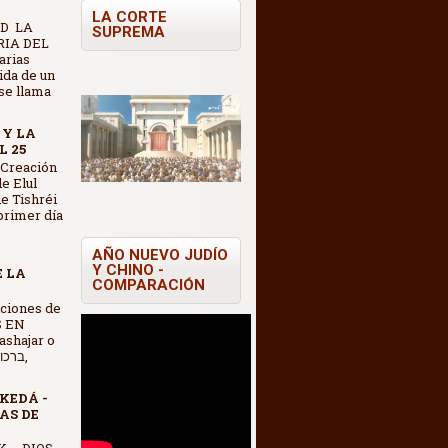
LA CORTE
D LA
SUPREMA
IA DEL
arias
vida de un
se llama
 Y LA
L 25
 Creación
e Elul
e Tishréi
 primer día
AÑO NUEVO JUDÍO
Y CHINO -
E LA
COMPARACIÓN
S EN
shajar o
KEDÁ -
AS DE