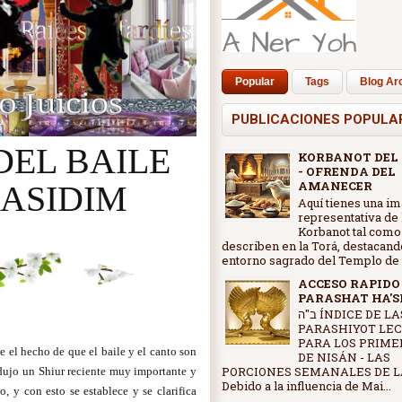
Popular
Tags
Blog Ar
PUBLICACIONES POPULA
DEL BAILE
KORBANOT DEL
- OFRENDA DEL
AMANECER
JASIDIM
Aquí tienes una i
representativa de 
Korbanot tal como
describen en la Torá, destacand
entorno sagrado del Templo de J
ACCESO RAPIDO
PARASHAT HA'
ב"ה ÍNDICE DE LAS
PARASHIYOT LE
PARA LOS PRIME
e el hecho de que el baile y el canto son
DE NISÁN - LAS
PORCIONES SEMANALES DE L
adujo un Shiur reciente muy importante y
Debido a la influencia de Mai...
, y con esto se establece y se clarifica