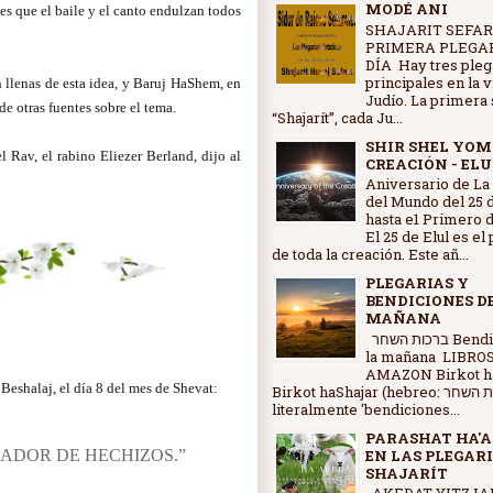
MODÉ ANI
es que el baile y el canto endulzan todos
SHAJARIT SEFAR
PRIMERA PLEGAR
DÍA Hay tres pleg
principales en la 
 llenas de esta idea, y Baruj HaShem, en
Judío. La primera 
e otras fuentes sobre el tema.
“Shajarít”, cada Ju...
SHIR SHEL YOM
l Rav, el rabino Eliezer Berland, dijo al
CREACIÓN - ELU
Aniversario de La
del Mundo del 25 d
hasta e1 Primero d
El 25 de Elul es el
de toda la creación. Este añ...
PLEGARIAS Y
BENDICIONES D
MAÑANA
ברכות השחר Bendiciones de
la mañana LIBRO
AMAZON Birkot ha
 Beshalaj, el día 8 del mes de Shevat:
Birkot haShajar (hebreo: ברכות השחר,
literalmente 'bendiciones...
PARASHAT HA'A
ADOR DE HECHIZOS.”
EN LAS PLEGARI
SHAJARÍT