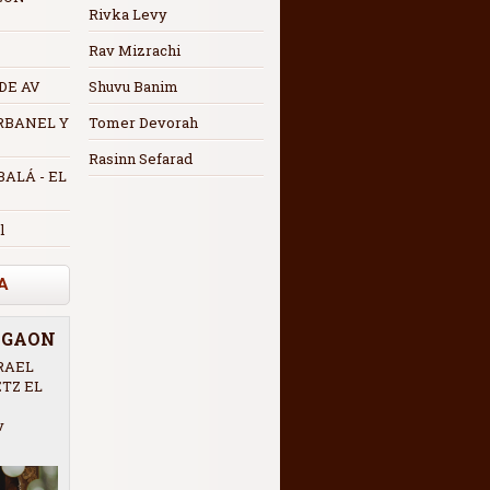
Rivka Levy
Rav Mizrachi
 DE AV
Shuvu Banim
RBANEL Y
Tomer Devorah
Rasinn Sefarad
ALÁ - EL
l
A
R GAON
RAEL
ETZ EL
v