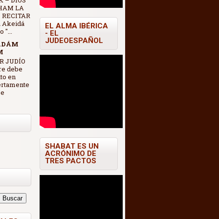
 – DIOS
HAM LA
 RECITAR
 Akeidá
EL ALMA IBÉRICA
"...
- EL
JUDEOESPAÑOL
ADÁM
M
R JUDÍO
re debe
nto en
ertamente
se
SHABAT ES UN
ACRÓNIMO DE
TRES PACTOS