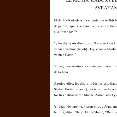
EL ARÍ HA’ KADOSH L
AVRAHAM
El Arí Ha’Kadosh tenía el poder de recibir la
de permitir que sus alumnos los vean y los oi
a la Tora a los 7:
“y les dijo a sus discípulos: “Hoy, verán a A
verán a Yaakov (Jacob). Hoy, verán a Moshé 
verán a David.”
Y luego les mostró a los siete pastores a tod
de la Torá.
A todos ellos, les dijo a todos los estudian
Shabat Kodesh (Santo), por tanto ¡verán a to
los tres patriarcas y a Moshé, Aaron, Yosef y
Y luego, de repente, vieron ellos a Avraha
la Torá, dijo: ‘Barjú Et Ha’Shem’, “Bendi