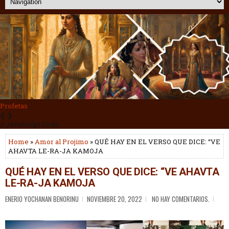
Profetas
❮
❯
// JavaScript Code
Home
»
Amor al Projimo
» QUÉ HAY EN EL VERSO QUE DICE: “VE
AHAVTA LE-RA-JA KAMOJA
QUÉ HAY EN EL VERSO QUE DICE: “VE AHAVTA
LE-RA-JA KAMOJA
ENERIO YOCHANAN BENORINU
NOVIEMBRE 20, 2022
NO HAY COMENTARIOS.