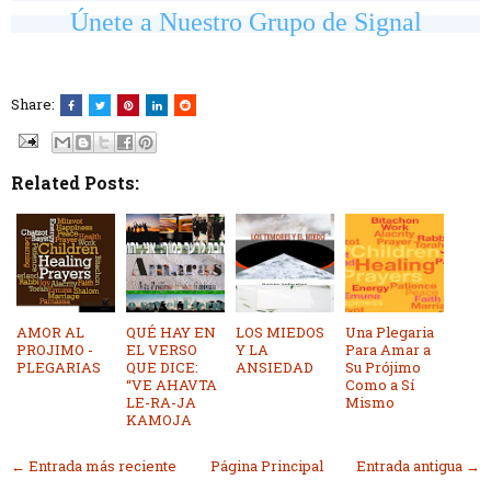
Únete a Nuestro Grupo de Signal
Share:
Related Posts:
AMOR AL
QUÉ HAY EN
LOS MIEDOS
Una Plegaria
PROJIMO -
EL VERSO
Y LA
Para Amar a
PLEGARIAS
QUE DICE:
ANSIEDAD
Su Prójimo
“VE AHAVTA
Como a Sí
LE-RA-JA
Mismo
KAMOJA
← Entrada más reciente
Página Principal
Entrada antigua →