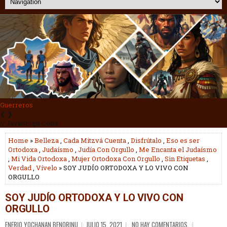
Guerreros
❮
❯
// JavaScript Code
Home
»
Belleza
,
Cada Mitzvá Cuenta
,
Disfrútalo
,
Eso es ser
Ortodoxa
,
Judaísmo
,
Judía Con Orgullo
,
Me Encanta el Judaísmo
,
Mi Vida Ortodoxa
,
Mujer Ortodoxa Con Orgullo
,
Sin Etiquetas
,
Verdad
,
Vívelo
» SOY JUDÍO ORTODOXA Y LO VIVO CON
ORGULLO
SOY JUDÍO ORTODOXA Y LO VIVO CON
ORGULLO
ENERIO YOCHANAN BENORINU
JULIO 15, 2021
NO HAY COMENTARIOS.