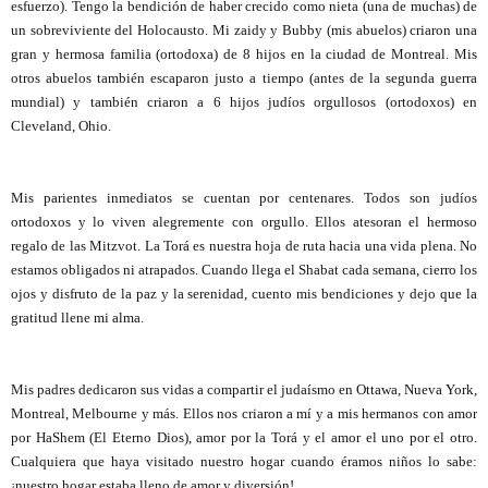
esfuerzo). Tengo la bendición de haber crecido como nieta (una de muchas) de
un sobreviviente del Holocausto. Mi zaidy y Bubby (mis abuelos) criaron una
gran y hermosa familia (ortodoxa) de 8 hijos en la ciudad de Montreal. Mis
otros abuelos también escaparon justo a tiempo (antes de la segunda guerra
mundial) y también criaron a 6 hijos judíos orgullosos (ortodoxos) en
Cleveland, Ohio.
Mis parientes inmediatos se cuentan por centenares. Todos son judíos
ortodoxos y lo viven alegremente con orgullo. Ellos atesoran el hermoso
regalo de las Mitzvot. La Torá es nuestra hoja de ruta hacia una vida plena. No
estamos obligados ni atrapados. Cuando llega el Shabat cada semana, cierro los
ojos y disfruto de la paz y la serenidad, cuento mis bendiciones y dejo que la
gratitud llene mi alma.
Mis padres dedicaron sus vidas a compartir el judaísmo en Ottawa, Nueva York,
Montreal, Melbourne y más. Ellos nos criaron a mí y a mis hermanos con amor
por HaShem (El Eterno Dios), amor por la Torá y el amor el uno por el otro.
Cualquiera que haya visitado nuestro hogar cuando éramos niños lo sabe:
¡nuestro hogar estaba lleno de amor y diversión!