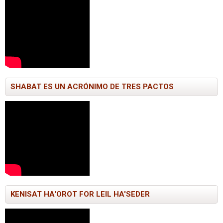
SHABAT ES UN ACRÓNIMO DE TRES PACTOS
KENISAT HA'OROT FOR LEIL HA'SEDER