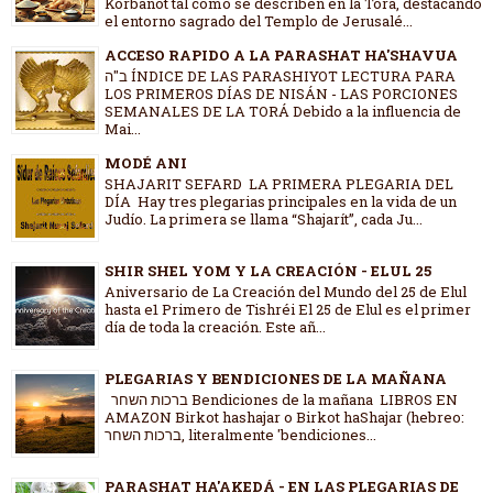
Korbanot tal como se describen en la Torá, destacando
el entorno sagrado del Templo de Jerusalé...
ACCESO RAPIDO A LA PARASHAT HA'SHAVUA
ב"ה ÍNDICE DE LAS PARASHIYOT LECTURA PARA
LOS PRIMEROS DÍAS DE NISÁN - LAS PORCIONES
SEMANALES DE LA TORÁ Debido a la influencia de
Mai...
MODÉ ANI
SHAJARIT SEFARD LA PRIMERA PLEGARIA DEL
DÍA Hay tres plegarias principales en la vida de un
Judío. La primera se llama “Shajarít”, cada Ju...
SHIR SHEL YOM Y LA CREACIÓN - ELUL 25
Aniversario de La Creación del Mundo del 25 de Elul
hasta e1 Primero de Tishréi El 25 de Elul es el primer
día de toda la creación. Este añ...
PLEGARIAS Y BENDICIONES DE LA MAÑANA
ברכות השחר Bendiciones de la mañana LIBROS EN
AMAZON Birkot hashajar o Birkot haShajar (hebreo:
ברכות השחר, literalmente 'bendiciones...
PARASHAT HA'AKEDÁ - EN LAS PLEGARIAS DE