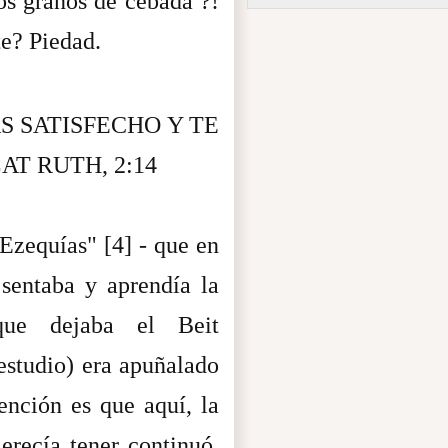
os granos de cebada ?!
te? Piedad.
S SATISFECHO Y TE
AT RUTH, 2:14
Ezequías" [4] - que en
 sentaba y aprendía la
que dejaba el Beit
estudio) era apuñalado
ención es que aquí, la
recía tener continuó,