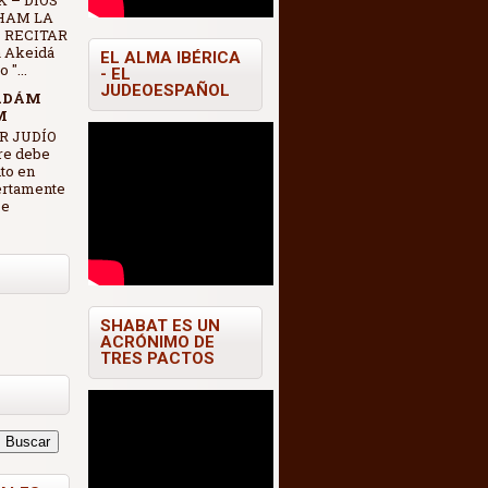
 – DIOS
HAM LA
 RECITAR
 Akeidá
EL ALMA IBÉRICA
"...
- EL
JUDEOESPAÑOL
ADÁM
M
R JUDÍO
re debe
nto en
ertamente
se
SHABAT ES UN
ACRÓNIMO DE
TRES PACTOS