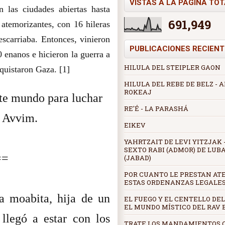
VISTAS A LA PÁGINA TO
 las ciudades abiertas hasta
691,949
atemorizantes, con 16 hileras
escarriaba. Entonces, vinieron
PUBLICACIONES RECIENT
 enanos e hicieron la guerra a
HILULA DEL STEIPLER GAON
quistaron Gaza. [1]
HILULA DEL REBE DE BELZ -
ROKEAJ
te mundo para luchar
RE'É - LA PARASHÁ
s Avvim.
EIKEV
YAHRTZAIT DE LEVI YITZJAK -
SEXTO RABI (ADMOR) DE LUB
==
(JABAD)
POR CUANTO LE PRESTAN AT
ESTAS ORDENANZAS LEGALE
a moabita, hija de un
EL FUEGO Y EL CENTELLO DEL
EL MUNDO MÍSTICO DEL RAV
llegó a estar con los
TRATE LOS MANDAMIENTOS 