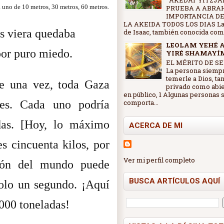
AKEDAT YITZJAK
a uno de 10 metros, 30 metros, 60 metros.
PRUEBA A ABRA
IMPORTANCIA DE
LA AKEIDA TODOS LOS DIAS La
s viera quedaba
de Isaac, también conocida como 
LEOLAM YEHÉ 
por puro miedo.
YIRÉ SHAMAYÍ
EL MÉRITO DE SE
La persona siemp
temerle a Dios, ta
e una vez, toda Gaza
privado como abi
en público, 1 Algunas personas 
tes. Cada uno podría
comporta...
das. [Hoy, lo máximo
ACERCA DE MI
s cincuenta kilos, por
Ver mi perfil completo
eón del mundo puede
BUSCA ARTÍCULOS AQUÍ
solo un segundo. ¡Aquí
000 toneladas!