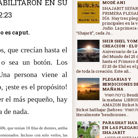
BILITARON EN SU
MODÉ ANI
SHAJARIT SEFAR
2:23
PRIMERA PLEGAR
DÍA Hay tres pleg
principales en la 
Judío. La primera 
o es caput.
“Shajarít”, cada Ju...
SHIR SHEL YOM
CREACIÓN - ELU
, que crecían hasta el
Aniversario de La
del Mundo del 25 d
 o sea un botón. Los
hasta e1 Primero d
El 25 de Elul es el
de toda la creación. Este añ...
Una persona viene al
PLEGARIAS Y
BENDICIONES D
 ¡este es el propósito!
MAÑANA
ברכות השחר Bendiciones de
er el más pequeño, hay
la mañana LIBRO
AMAZON Birkot ha
Birkot haShajar (hebreo: ברכות השחר,
a de nada.
literalmente 'bendiciones...
PARASHAT HA'A
EN LAS PLEGARI
60b, que tenían 16 filas de dientes, arriba
SHAJARÍT
orsionados. Incluso con solo verlos, las