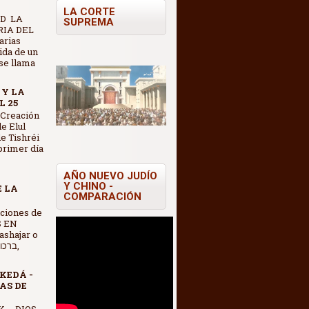
LA CORTE
D LA
SUPREMA
IA DEL
arias
vida de un
se llama
 Y LA
L 25
 Creación
e Elul
e Tishréi
 primer día
AÑO NUEVO JUDÍO
Y CHINO -
E LA
COMPARACIÓN
S EN
shajar o
KEDÁ -
AS DE