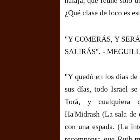
halajá, que reúne solo d
¿Qué clase de loco es es
"Y COMERÁS, Y SERÁ
SALIRÁS". - MEGUILL
"Y quedó en los días de 
sus días, todo Israel se
Torá, y cualquiera 
Ha'Midrash (La sala de 
con una espada. (La int
recompensa que Ruth me