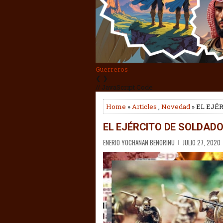
Tisha BeAv
❮
❯
// JavaScript Code
Home
»
Articles
,
Novedad
» EL EJÉ
EL EJÉRCITO DE SOLDAD
ENERIO YOCHANAN BENORINU
JULIO 27, 2020