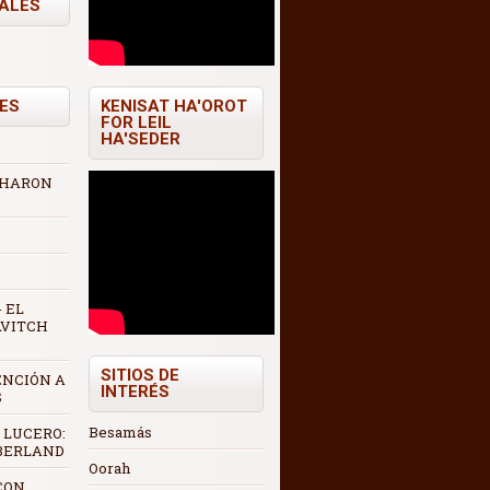
TALES
ES
KENISAT HA'OROT
FOR LEIL
HA'SEDER
 AHARON
 EL
AVITCH
SITIOS DE
ENCIÓN A
INTERÉS
S
Besamás
 LUCERO:
 BERLAND
Oorah
CON