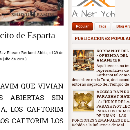
Popular
Tags
Blog Ar
cito de Esparta
PUBLICACIONES POPULA
KORBANOT DEL
av Eliezer Berland, Shlita, el 29 de
- OFRENDA DEL
e julio de 2020)
AMANECER
Aquí tienes una i
representativa de 
Korbanot tal como
describen en la Torá, destacand
 AVIM QUE VIVIAN
entorno sagrado del Templo de J
ACCESO RAPIDO
S ABIERTAS SIN
PARASHAT HA'
ב"ה ÍNDICE DE LAS
PARASHIYOT LE
A, LOS CAFTORIM
PARA LOS PRIME
DE NISÁN - LAS
LOS CAFTORIM LOS
PORCIONES SEMANALES DE L
Debido a la influencia de Mai...