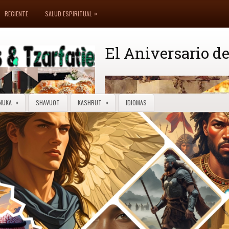
»
RECIENTE
SALUD ESPIRITUAL
El Aniversario de
»
»
NUKA
SHAVUOT
KASHRUT
IDIOMAS