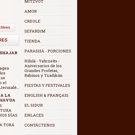
MITZVOT
AMOR
CREOLE
chives
SEFARDIM
RES
TIENDA
PARASHÁ - PORCIONES
 SHAJAR
Hilulá - Yahrzeits -
Aniversarios de los
magen
Grandes Profetas,
los
Rabinos y Tzadikím
 se
o el
FIESTAS Y FESTIVALES
erusalé...
 A LA
ENGLISH & FRANÇAIS
SHAVUA
EL SIDUR
CTURA
ROS DÍAS
ENLACES
A TORÁ
CONTÁCTENOS