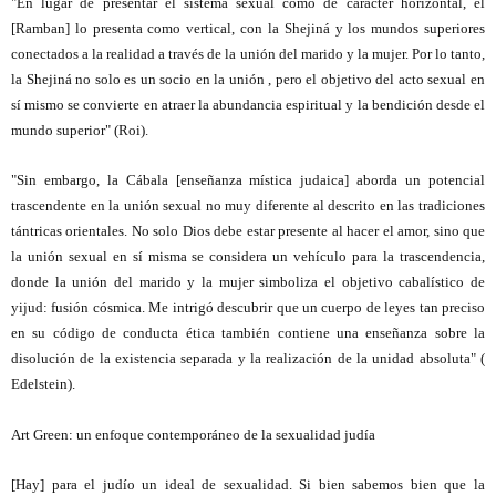
"En lugar de presentar el sistema sexual como de carácter horizontal, él
[Ramban] lo presenta como vertical, con la Shejiná y los mundos superiores
conectados a la realidad a través de la unión del marido y la mujer. Por lo tanto,
la Shejiná no solo es un socio en la unión , pero el objetivo del acto sexual en
sí mismo se convierte en atraer la abundancia espiritual y la bendición desde el
mundo superior" (Roi).
"Sin embargo, la Cábala [enseñanza mística judaica] aborda un potencial
trascendente en la unión sexual no muy diferente al descrito en las tradiciones
tántricas orientales. No solo Dios debe estar presente al hacer el amor, sino que
la unión sexual en sí misma se considera un vehículo para la trascendencia,
donde la unión del marido y la mujer simboliza el objetivo cabalístico de
yijud: fusión cósmica. Me intrigó descubrir que un cuerpo de leyes tan preciso
en su código de conducta ética también contiene una enseñanza sobre la
disolución de la existencia separada y la realización de la unidad absoluta" (
Edelstein).
Art Green: un enfoque contemporáneo de la sexualidad judía
[Hay] para el judío un ideal de sexualidad. Si bien sabemos bien que la