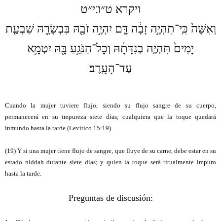
:
ויקרא ט״ו
י״ט
וְאִשָּׁה֙ כִּֽי־תִהְיֶ֣ה זָבָ֔ה דָּ֛ם יִהְיֶ֥ה זֹבָ֖הּ בִּבְשָׂרָ֑הּ שִׁבְעַ֤ת
יָמִים֙ תִּהְיֶ֣ה בְנִדָּתָ֔הּ וְכָל־הַנֹּגֵ֥עַ בָּ֖הּ יִטְמָ֥א
עַד־הָעָֽרֶב׃
Cuando la mujer tuviere flujo, siendo su flujo sangre de su cuerpo,
permanecerá en su impureza siete días; cualquiera que la toque quedará
inmundo hasta la tarde (
Levítico 15:19)
.
(19) Y si una mujer tiene flujo de sangre, que fluye de su carne, debe estar en su
estado niddah durante siete días; y quien la toque será ritualmente impuro
hasta la tarde.
Preguntas de discusión: