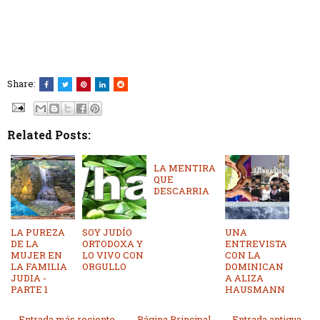
Share:
Related Posts:
LA MENTIRA
QUE
DESCARRIA
LA PUREZA
SOY JUDÍO
UNA
DE LA
ORTODOXA Y
ENTREVISTA
MUJER EN
LO VIVO CON
CON LA
LA FAMILIA
ORGULLO
DOMINICAN
JUDIA -
A ALIZA
PARTE 1
HAUSMANN
← Entrada más reciente
Página Principal
Entrada antigua →