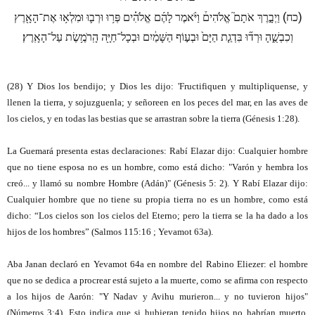
)
(
כח
וַיְבָ֣רֶךְ אֹתָם֮ אֱלֹהִים֒ וַיֹּ֨אמֶר לָהֶ֜ם אֱלֹהִ֗ים פְּר֥וּ וּרְב֛וּ וּמִלְא֥וּ אֶת־הָאָ֖רֶץ
וְכִבְשֻׁ֑הָ וּרְד֞וּ בִּדְגַ֤ת הַיָּם֙ וּבְע֣וֹף הַשָּׁמַ֔יִם וּבְכָל־חַיָּ֖ה הָֽרֹמֶ֥שֶׂת עַל־הָאָֽרֶץ׃
(28) Y Dios los bendijo; y Dios les dijo: 'Fructifiquen y multipliquense, y
llenen la tierra, y sojuzguenla; y señoreen en los peces del mar, en las aves de
los cielos, y en todas las bestias que se arrastran sobre la tierra (
Génesis 1:28
).
La Guemará presenta estas declaraciones: Rabí Elazar dijo: Cualquier hombre
que no tiene esposa no es un hombre, como está dicho: "Varón y hembra los
creó... y llamó su nombre Hombre (Adán)" (Génesis 5: 2). Y Rabí Elazar dijo:
Cualquier hombre que no tiene su propia tierra no es un hombre, como está
dicho: “Los cielos son los cielos del Eterno; pero la tierra se la ha dado a los
hijos de los hombres” (Salmos 115:16 ;
Yevamot 63a).
Aba Janan declaró en Yevamot 64a en nombre del Rabino Eliezer: el hombre
que no se dedica a procrear está sujeto a la muerte, como se afirma con respecto
a los hijos de Aarón: "Y Nadav y Avihu murieron... y no tuvieron hijos"
(Números 3:4). Esto indica que si hubieran tenido hijos no habrían muerto.