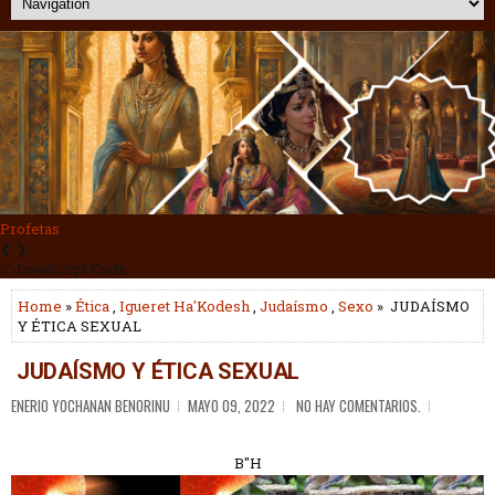
Guerreros
❮
❯
// JavaScript Code
Home
»
Ética
,
Igueret Ha'Kodesh
,
Judaísmo
,
Sexo
» JUDAÍSMO
Y ÉTICA SEXUAL
JUDAÍSMO Y ÉTICA SEXUAL
ENERIO YOCHANAN BENORINU
MAYO 09, 2022
NO HAY COMENTARIOS.
B"H