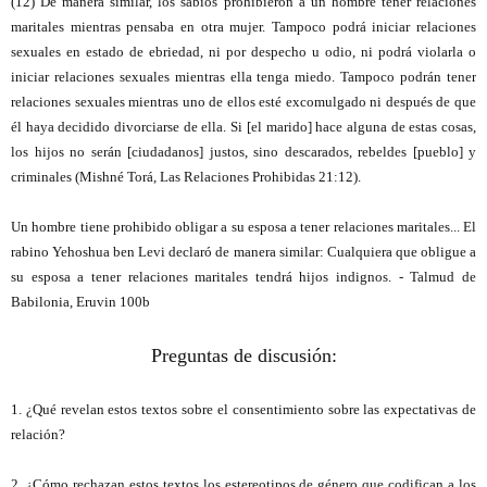
(12) De manera similar, los sabios prohibieron a un hombre tener relaciones
maritales mientras pensaba en otra mujer. Tampoco podrá iniciar relaciones
sexuales en estado de ebriedad, ni por despecho u odio, ni podrá violarla o
iniciar relaciones sexuales mientras ella tenga miedo. Tampoco podrán tener
relaciones sexuales mientras uno de ellos esté excomulgado ni después de que
él haya decidido divorciarse de ella. Si [el marido] hace alguna de estas cosas,
los hijos no serán [ciudadanos] justos, sino descarados, rebeldes [pueblo] y
criminales (
Mishné Torá, Las Relaciones Prohibidas 21:12)
.
Un hombre tiene prohibido obligar a su esposa a tener relaciones maritales... El
rabino Yehoshua ben Levi declaró de manera similar: Cualquiera que obligue a
su esposa a tener relaciones maritales tendrá hijos indignos. - Talmud de
Babilonia, Eruvin 100b
Preguntas de discusión:
1. ¿Qué revelan estos textos sobre el consentimiento sobre las expectativas de
relación?
2. ¿Cómo rechazan estos textos los estereotipos de género que codifican a los