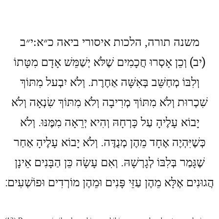
י״ב
:
הלכות איסורי ביאה כ״א
,
משנה תורה
)
(
יב
וְכֵן אָסְרוּ חֲכָמִים שֶׁלֹּא יְשַׁמֵּשׁ אָדָם מִטָּתוֹ
.
וְלִבּוֹ מְחַשֵּׁב בְּאִשָּׁה אַחֶרֶת
וְלֹא יִבְעל מִתּוֹךְ
שִׁכְרוּת וְלֹא מִתּוֹךְ מְרִיבָה וְלֹא מִתּוֹךְ שִׂנְאָה וְלֹא
.
יָבוֹא עָלֶיהָ עַל כָּרְחָהּ וְהִיא יְרֵאָה מִמֶּנּוּ
וְלֹא
.
כְּשֶׁיִּהְיֶה אֶחָד מֵהֶן מְנֻדֶּה
וְלֹא יָבוֹא עָלֶיהָ אַחַר
.
שֶׁגָּמַר בְּלִבּוֹ לְגָרְשָׁהּ
וְאִם עָשָׂה כֵּן הַבָּנִים אֵינָן
:
הֲגוּנִים אֶלָּא מֵהֶן עַזֵּי פָּנִים וּמֵהֶן מוֹרְדִים וּפוֹשְׁעִים