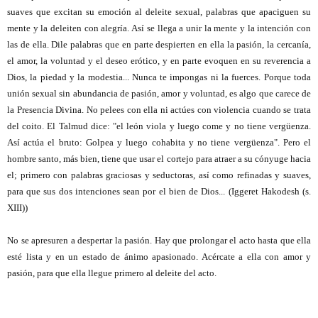
suaves que excitan su emoción al deleite sexual, palabras que apaciguen su
mente y la deleiten con alegría. Así se llega a unir la mente y la intención con
las de ella. Dile palabras que en parte despierten en ella la pasión, la cercanía,
el amor, la voluntad y el deseo erótico, y en parte evoquen en su reverencia a
Dios, la piedad y la modestia... Nunca te impongas ni la fuerces. Porque toda
unión sexual sin abundancia de pasión, amor y voluntad, es algo que carece de
la Presencia Divina. No pelees con ella ni actúes con violencia cuando se trata
del coito. El Talmud dice: "el león viola y luego come y no tiene vergüenza.
Así actúa el bruto: Golpea y luego cohabita y no tiene vergüenza". Pero el
hombre santo, más bien, tiene que usar el cortejo para atraer a su cónyuge hacia
el; primero con palabras graciosas y seductoras, así como refinadas y suaves,
para que sus dos intenciones sean por el bien de Dios... (
Iggeret Hakodesh (s.
XIII))
No se apresuren a despertar la pasión. Hay que prolongar el acto hasta que ella
esté lista y en un estado de ánimo apasionado. Acércate a ella con amor y
pasión, para que ella llegue primero al deleite del acto.