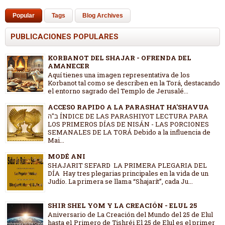
Popular
Tags
Blog Archives
PUBLICACIONES POPULARES
KORBANOT DEL SHAJAR - OFRENDA DEL
AMANECER
Aquí tienes una imagen representativa de los
Korbanot tal como se describen en la Torá, destacando
el entorno sagrado del Templo de Jerusalé...
ACCESO RAPIDO A LA PARASHAT HA'SHAVUA
ב"ה ÍNDICE DE LAS PARASHIYOT LECTURA PARA
LOS PRIMEROS DÍAS DE NISÁN - LAS PORCIONES
SEMANALES DE LA TORÁ Debido a la influencia de
Mai...
MODÉ ANI
SHAJARIT SEFARD LA PRIMERA PLEGARIA DEL
DÍA Hay tres plegarias principales en la vida de un
Judío. La primera se llama “Shajarít”, cada Ju...
SHIR SHEL YOM Y LA CREACIÓN - ELUL 25
Aniversario de La Creación del Mundo del 25 de Elul
hasta e1 Primero de Tishréi El 25 de Elul es el primer