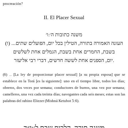
procreación?
II. El Placer Sexual
ו׳
:
משנה כתובות ה׳
(
ו
) ...
הפועלים שתים
,
הטילין בכל יום
,
העונה האמורה בתורה
הגמלים אחת לשלשים
,
החמרים אחת בשבת
,
בשבת
דברי רבי אליעזר
,
הספנים אחת לששה חדשים
,
יום
.
(6) ... [La ley de proporcionar placer sexual] [a su propia esposa] que se
establece en la Torá [es la siguiente]: uno en el tiempo libre, todos los días;
obreros, dos veces por semana; conductores de burros, una vez por semana;
camelleros, una vez cada treinta días; navegantes cada seis meses; estas son las
palabras del rabino Eliezer (
Mishná Ketubot 5:6)
.
י״ד
:
הלכות שבת ל׳
,
משנה תורה