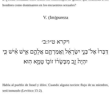
hombres como dominantes en los encuentros sexuales?
V. (Im)pureza
ב׳
:
ויקרא ט״ו
דַּבְּרוּ֙ אֶל־בְּנֵ֣י יִשְׂרָאֵ֔ל וַאֲמַרְתֶּ֖ם אֲלֵהֶ֑ם אִ֣ישׁ אִ֗ישׁ כִּ֤י
יִהְיֶה֙ זָ֣ב מִבְּשָׂר֔וֹ זוֹב֖וֹ טָמֵ֥א הֽוּא׃
Habla al pueblo de Israel y diles: Cuando alguno tuviere flujo de su miembro,
será inmundo (
Levítico 15:2)
.