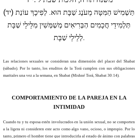
(
)
.
תַּשְׁמִישׁ הַמִּטָּה מֵעֹנֶג שַׁבָּת הוּא
לְפִיכָךְ עוֹנַת
יד
תַּלְמִידֵי חֲכָמִים הַבְּרִיאִים מְשַׁמְּשִׁין מִלֵּילֵי שַׁבָּת
.
לְלֵילֵי שַׁבָּת
Las relaciones sexuales se consideran una dimensión del placer del Shabat
(sábado). Por lo tanto, los eruditos de la Torá cumplen con sus obligaciones
maritales una vez a la semana, en Shabat (
Mishné Torá, Shabat 30:14)
.
COMPORTAMIENTO DE LA PAREJA EN LA
INTIMIDAD
Cuando tu y tu esposa estén involucrados en la unión sexual, no se comporten
a la ligera ni consideren este acto como algo vano, ocioso, o impropio. Por lo
tanto, primero el hombre tiene que introducirla al estado de ánimo con palabras