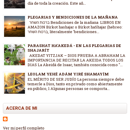
día de toda la creación. Este añ...
PLEGARIAS Y BENDICIONES DE LA MAÑANA
ברכות השחר Bendiciones de la mañana LIBROS EN
AMAZON Birkot hashajar o Birkot haShajar (hebreo:
ברכות השחר, literalmente 'bendiciones...
PARASHAT HA'AKEDÁ - EN LAS PLEGARIAS DE
SHAJARÍT
AKEDAT YITZJAK – DIOS PRUEBA A ABRAHAM LA
IMPORTANCIA DE RECITAR LA AKEIDA TODOS LOS
DIAS La Akeidá de Isaac, también conocida como "...
LEOLAM YEHÉ ADÁM YIRÉ SHAMAYÍM
EL MÉRITO DE SER JUDÍO La persona siempre debe
temerle a Dios, tanto en privado como abiertamente
en público, 1 Algunas personas se comporta...
ACERCA DE MI
Ver mi perfil completo