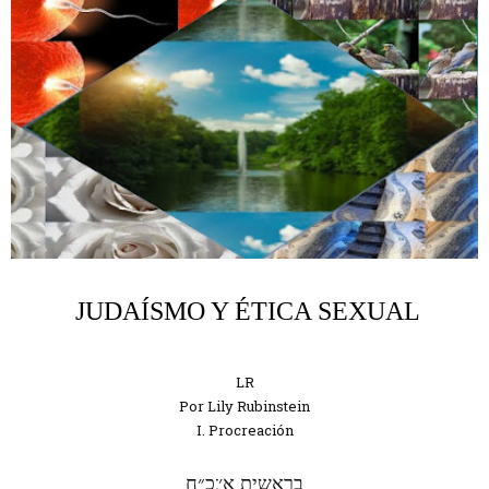
JUDAÍSMO Y ÉTICA SEXUAL
LR
Por Lily Rubinstein
I. Procreación
:
בראשית א׳
כ״ח